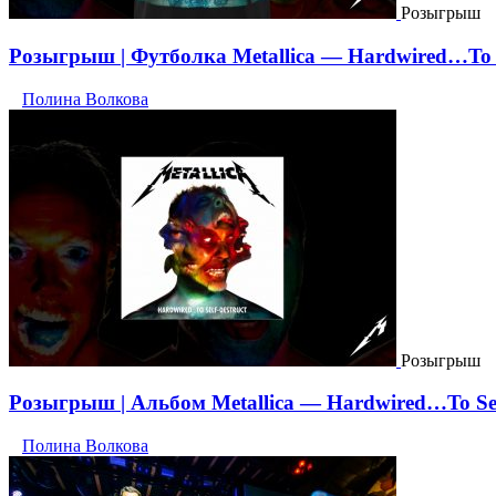
Розыгрыш
Розыгрыш | Футболка Metallica — Hardwired…To S
Полина Волкова
Розыгрыш
Розыгрыш | Альбом Metallica — Hardwired…To Sel
Полина Волкова