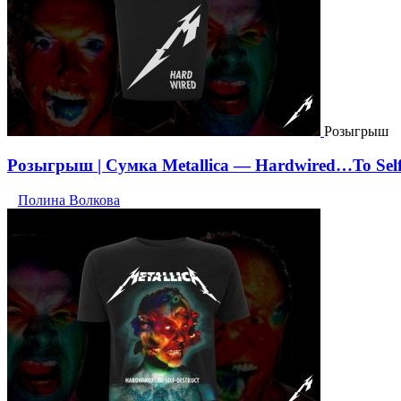
Розыгрыш
Розыгрыш | Сумка Metallica — Hardwired…To Self
Полина Волкова