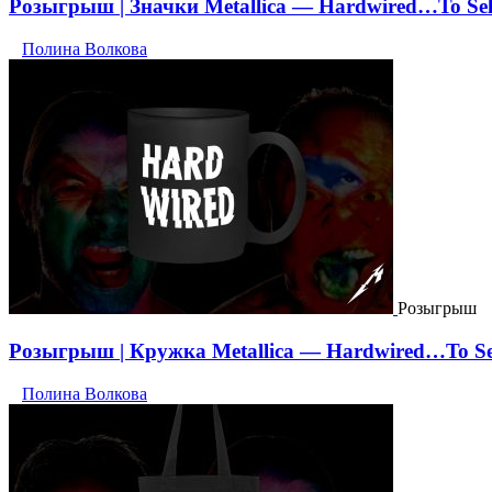
Розыгрыш | Значки Metallica — Hardwired…To Self
Полина Волкова
Розыгрыш
Розыгрыш | Кружка Metallica — Hardwired…To Sel
Полина Волкова