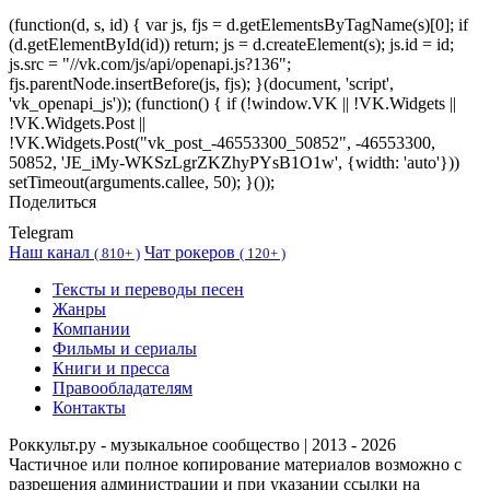
(function(d, s, id) { var js, fjs = d.getElementsByTagName(s)[0]; if
(d.getElementById(id)) return; js = d.createElement(s); js.id = id;
js.src = "//vk.com/js/api/openapi.js?136";
fjs.parentNode.insertBefore(js, fjs); }(document, 'script',
'vk_openapi_js')); (function() { if (!window.VK || !VK.Widgets ||
!VK.Widgets.Post ||
!VK.Widgets.Post("vk_post_-46553300_50852", -46553300,
50852, 'JE_iMy-WKSzLgrZKZhyPYsB1O1w', {width: 'auto'}))
setTimeout(arguments.callee, 50); }());
Поделиться
Telegram
Наш канал
Чат рокеров
(
810+ )
(
120+ )
Тексты и переводы песен
Жанры
Компании
Фильмы и сериалы
Книги и пресса
Правообладателям
Контакты
Роккульт.ру - музыкальное сообщество | 2013 - 2026
Частичное или полное копирование материалов возможно с
разрешения администрации и при указании ссылки на