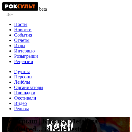
beta
18+
Посты
Новости
События
Отчеты
Игры
Интервью
Розыгрыши
Рецензии
Группы
Персоны
Лейблы
Организаторы
Площадки
Фестивали
Видео
Релизы
Розыгрыш | Кружка Metallica —
Hardwired…To Self-Destruct