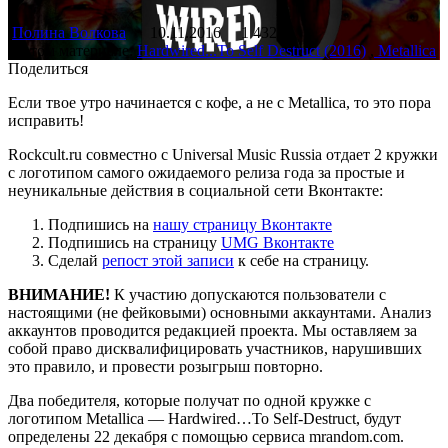
Полина Волкова
10.11.2016
1 432
В этом материале:
Hardwired...To Self Destruct (2016)
,
Metallica
Поделиться
Если твое утро начинается с кофе, а не с Metallica, то это пора
исправить!
Rockcult.ru совместно с Universal Music Russia отдает 2 кружки
с логотипом самого ожидаемого релиза года за простые и
неуникальные действия в социальной сети Вконтакте:
Подпишись на
нашу страницу Вконтакте
Подпишись на страницу
UMG Вконтакте
Сделай
репост этой записи
к себе на страницу.
ВНИМАНИЕ!
К участию допускаются пользователи с
настоящими (не фейковыми) основными аккаунтами. Анализ
аккаунтов проводится редакцией проекта. Мы оставляем за
собой право дисквалифицировать участников, нарушивших
это правило, и провести розыгрыш повторно.
Два победителя, которые получат по одной кружке с
логотипом Metallica — Hardwired…To Self-Destruct, будут
определены 22 декабря с помощью сервиса mrandom.com.