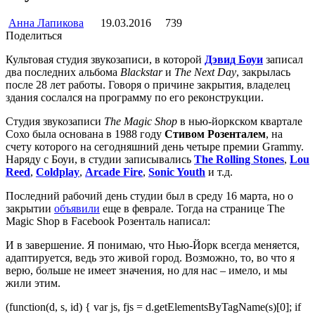
Анна Лапикова
19.03.2016
739
Поделиться
Культовая студия звукозаписи, в которой
Дэвид Боуи
записал
два последних альбома
Blackstar
и
The Next Day
, закрылась
после 28 лет работы. Говоря о причине закрытия, владелец
здания сослался на программу по его реконструкции.
Студия звукозаписи
The Magic Shop
в нью-йоркском квартале
Сохо была основана в 1988 году
Стивом Розенталем
, на
счету которого на сегодняшний день четыре премии Grammy.
Наряду с Боуи, в студии записывались
The Rolling Stones
,
Lou
Reed
,
Coldplay
,
Arcade Fire
,
Sonic Youth
и т.д.
Последний рабочий день студии был в среду 16 марта, но о
закрытии
объявили
еще в феврале. Тогда на странице The
Magic Shop в Facebook Розенталь написал:
И в завершение. Я понимаю, что Нью-Йорк всегда меняется,
адаптируется, ведь это живой город. Возможно, то, во что я
верю, больше не имеет значения, но для нас – имело, и мы
жили этим.
(function(d, s, id) { var js, fjs = d.getElementsByTagName(s)[0]; if