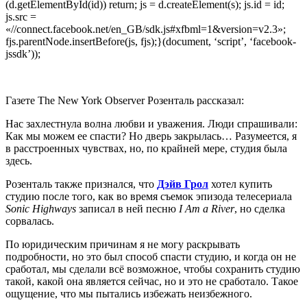
(d.getElementById(id)) return; js = d.createElement(s); js.id = id;
js.src =
«//connect.facebook.net/en_GB/sdk.js#xfbml=1&version=v2.3»;
fjs.parentNode.insertBefore(js, fjs);}(document, ‘script’, ‘facebook-
jssdk’));
Газете The New York Observer Розенталь рассказал:
Нас захлестнула волна любви и уважения. Люди спрашивали:
Как мы можем ее спасти? Но дверь закрылась… Разумеется, я
в расстроенных чувствах, но, по крайней мере, студия была
здесь.
Розенталь также признался, что
Дэйв Грол
хотел купить
студию после того, как во время съемок эпизода телесериала
Sonic Highways
записал в ней песню
I Am a River
, но сделка
сорвалась.
По юридическим причинам я не могу раскрывать
подробности, но это был способ спасти студию, и когда он не
сработал, мы сделали всё возможное, чтобы сохранить студию
такой, какой она является сейчас, но и это не сработало. Такое
ощущение, что мы пытались избежать неизбежного.