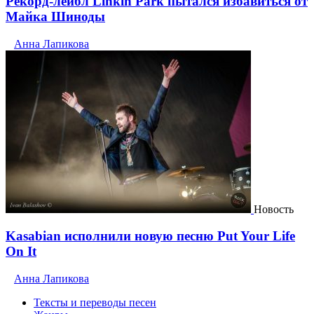
Рекорд-лейбл Linkin Park пытался избавиться от
Майка Шиноды
Анна Лапикова
Новость
Kasabian исполнили новую песню Put Your Life
On It
Анна Лапикова
Тексты и переводы песен