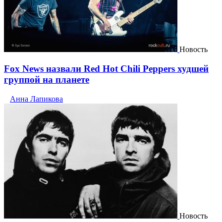
Новость
Fox News назвали Red Hot Chili Peppers худшей
группой на планете
Анна Лапикова
Новость