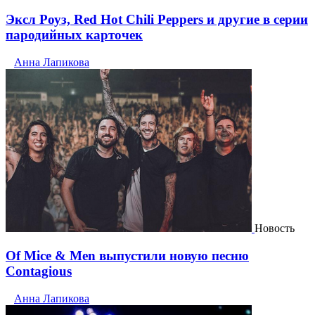
Эксл Роуз, Red Hot Chili Peppers и другие в серии
пародийных карточек
Анна Лапикова
Новость
Of Mice & Men выпустили новую песню
Contagious
Анна Лапикова