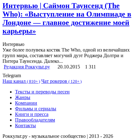
Интервью | Саймон Таунсенд (The
Who): «Выступление на Олимпиаде в
Лондоне — главное достижение моей
карьеры»
Интервью
Уже более полувека костяк The Who, одной из величайших
групп мира, составляет могучий дуэт Роджера Долтри и
Питера Таунсенда. Далеко...
Редакция Роккульт.ру
20.10.2015
1 311
Telegram
Наш канал
Чат рокеров
(
810+ )
(
120+ )
Тексты и переводы песен
Жанры
Компании
Фильмы и сериалы
Книги и пресса
Правообладателям
Контакты
Роккульт.ру - музыкальное сообщество | 2013 - 2026