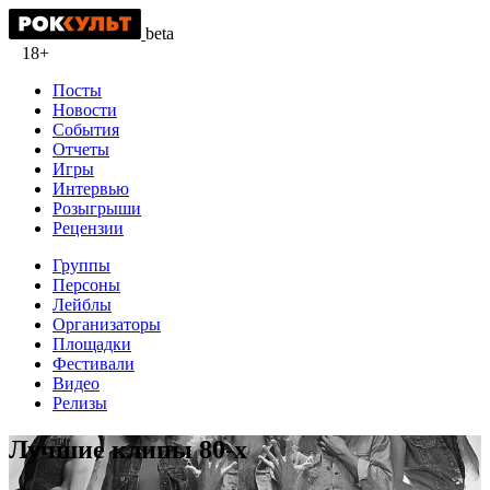
beta
18+
Посты
Новости
События
Отчеты
Игры
Интервью
Розыгрыши
Рецензии
Группы
Персоны
Лейблы
Организаторы
Площадки
Фестивали
Видео
Релизы
Лучшие клипы 80-х