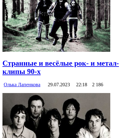
Странные и весёлые рок- и метал-
клипы 90-х
Олька Лапенкова
29.07.2023
22:18
2 186