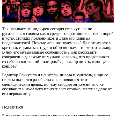
хорошо)
Карина Еганян
07.08.2017
10 874
В этом материале:
Indie rock
Фото:
Карина Еганян
Так называемый инди-рок сегодня стал чуть ли не
ругательным словом как в среде его противников, так и порой
в устах стойких поклонников и даже его главных
представителей. Почему «так называемый»? Да потому что и
критики, и фанаты с трудом объяснят вам, что же это за жанр.
В чем его музыкальные особенности? Как рассказать
совершенно далекому от музыки человеку, что представляет
из себя сегодняшний инди-рок? Да и жанр ли это, в конце
концов?
Редактор Роккульта и ценитель (иногда и хулитель) инди со
стажем пытается разобраться, как появился этот
специфический ярлык, почему сегодня он уже ничего не
обозначает и из-за чего притягивает столько негатива даже от
его первых лиц.
Поделиться
В последние десятилетия в музыкальном мире будто прошел