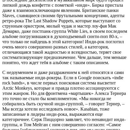
липкий дождь конфетти с пометкой «инди». Бирка пристала
даже к взаимоисключающим явлениям. Британские панки
Slaves, славящиеся своими брутальными концертами, адепты
ретро-рока The Last Shadow Puppets, которые выступают со
струнным оркестром, милый чудак и мастер лоу-фая Мак
Демарко, даже постпанк-группа White Lies, в своем последнем
альбоме погрузившаяся в духоподъемный синти-поп 80-х, –
что только не найдешь в этой категории! Инди-рок поглотил
очень много совершенно разных стилей, а категория,
отличающаяся такой жадностью и всеядностью, теряет свое
систематизирующее предназначение. Чем дальше, тем меньше
понятно, что ждет тебя в альбоме с таким описанием.
С недоумением и даже раздражением к ней относятся и сами
так называемые инди-рокеры. Если в Google поискать «indie
rock bands», в числе первых поисковая система высветит
Arctic Monkeys, которые и правда плотно ассоциируются с
этим жанром. Но для фронтмена «мартышек» Алекса Тернера
это точно не стало бы комплиментом. «Мы никогда не
собирались быть скучной инди-группой, – говорит Тернер, –
Мы всегда хотели исследовать новое». Kasabian, тоже
записанные в лидеры инди-рока, выражаются еще
категоричнее. Серж Пиццорно заявляет, что ненавидит инди-
группы, и Том Мейган с ним совершенно согласен: «Самое
большое [заблуждение] состоит в том, что мы инди-группа.