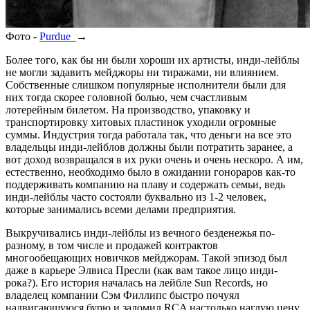
Фото -
Purdue
→
Более того, как бы ни были хороши их артисты, инди-лейблы
не могли задавить мейджоры ни тиражами, ни влиянием.
Собственные слишком популярные исполнители были для
них тогда скорее головной болью, чем счастливым
лотерейным билетом. На производство, упаковку и
транспортировку хитовых пластинок уходили огромные
суммы. Индустрия тогда работала так, что деньги на все это
владельцы инди-лейблов должны были потратить заранее, а
вот доход возвращался в их руки очень и очень нескоро. А им,
естественно, необходимо было в ожидании гонораров как-то
поддерживать компанию на плаву и содержать семьи, ведь
инди-лейблы часто состояли буквально из 1-2 человек,
которые занимались всеми делами предприятия.
Выкручивались инди-лейблы из вечного безденежья по-
разному, в том числе и продажей контрактов
многообещающих новичков мейджорам. Такой эпизод был
даже в карьере Элвиса Пресли (как вам такое лицо инди-
рока?). Его история началась на лейбле Sun Records, но
владелец компании Сэм Филлипс быстро почуял
надвигающуюся бурю и заломил RCA настолько наглую цену,