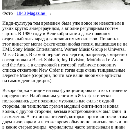
Фото -
1843 Magazine
→
Инди-культура тем временем была уже вовсе не известным в
узких кругах андерграундом, а вполне регулярным гостем
чартов. В 1980 году в Великобритании даже появился
отдельный хит-парад для независимых синглов. Попасть в
этот винегрет могла фактически любая песня, вышедшая не на
EMI, Sony Music Entertainment, Warner Music Group и Universal
Music Group. В самой первой его версии, например, смиренно
соседствовали Black Sabbath, Joy Division, Motörhead и Adam
and the Ants, а в следующей итоговой табличке половину
списка отхватили New Order и тогда еще очень танцевальные
Depeche Mode (сюрприз, почти все ваши любимые артисты –
на самом деле инди-рок).
Вскоре бирка «инди» начала функционировать и как стилевое
определение. Наибольшим успехом в 80-х фактически
пользовались две полярные музыкальные силы: с одной
стороны, на танцполах гремел модный синти-поп и новая
волна, с другой стороны, весьма востребованным был хэви- и
глэм-метал. А тех исполнителей, которые противостояли этим
двум лихорадкам и в то же время обычно не вписывались и ни
в какие старые жанры, журналисты часто записывали в инди