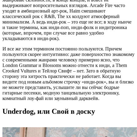
выдерживают вопросительных взглядов. Arcade Fire часто
уходят в амбициозный арт-рок, Haim смешивают
классический рок с R&B, The xx колдуют атмосферный
минимализм. А ведь инди-рок – это еще не все; в ходу нынче
и такие термины, как инди-поп, инди-фолк и индитроника
(которые, впрочем, при случае все равно удобно
укладываются в инди-рок).
И все же этим термином постоянно пользуются. Причем
пользуются скорее интуитивно: даже поверхностно знакомому
с современными жанрами человеку примерно ясно, что
London Grammar и Blossoms можно отнести к инди, а Them
Crooked Vultures и Тейлор Свифт – нет. Зато в обратную
сторону эта хитрость практически не работает. Когда вы
видите под новым альбомом строчку «инди-рок», вы и близко
не можете представить, услышите ли вы сейчас бодрые
гитарные песенки, модную танцевальную электронику,
комнатный лоу-фай или заунывный дарквейв.
Underdog, или Свой в доску