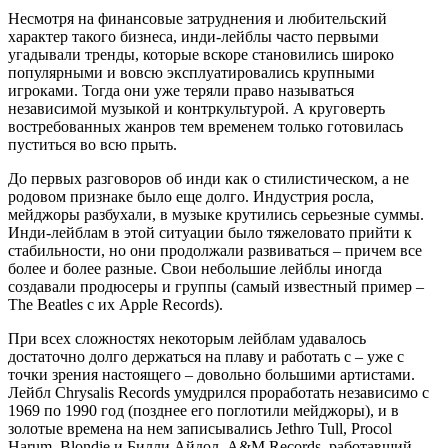
Несмотря на финансовые затруднения и любительский
характер такого бизнеса, инди-лейблы часто первыми
угадывали тренды, которые вскоре становились широко
популярными и вовсю эксплуатировались крупными
игроками. Тогда они уже теряли право называться
независимой музыкой и контркультурой. А круговерть
востребованных жанров тем временем только готовилась
пуститься во всю прыть.
До первых разговоров об инди как о стилистическом, а не
родовом признаке было еще долго. Индустрия росла,
мейджоры разбухали, в музыке крутились серьезные суммы.
Инди-лейблам в этой ситуации было тяжеловато прийти к
стабильности, но они продолжали развиваться – причем все
более и более разные. Свои небольшие лейблы иногда
создавали продюсеры и группы (самый известный пример –
The Beatles с их Apple Records).
При всех сложностях некоторым лейблам удавалось
достаточно долго держаться на плаву и работать с – уже с
точки зрения настоящего – довольно большими артистами.
Лейбл Chrysalis Records умудрился проработать независимо с
1969 по 1990 год (позднее его поглотили мейджоры), и в
золотые времена на нем записывались Jethro Tull, Procol
Harum, Blondie и Билли Айдол. A&M Records, работавший