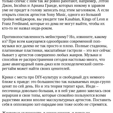
только сейчас с ним так же ровно работают, например, Элтон
Джон, Incubus и Ариана Гранде, которых никому в здравом
уме не придет в голову записать под этим заголовком. А если
открыть список артистов Sony Music, одного из большой
тройки мейджоров, вы увидите там Kasabian, Kings of Leon и
Franz Ferdinand, которые из дома не могут выйти, чтобы их
кто-то не назвал инди-роком.
Противопоставленность мейнстриму? Но, извините, какому
из? При всем кажущемся однообразии современной поп-
музыки все далеко не так просто и плохо. Полные стадионы,
платиновые пластинки, масштабные гастроли – это все сейчас
бывает у артистов совершенно любых жанров. Музыки и
способов ее распространения сегодня настолько много, что
даже авангардный панк-джаз или психоделический синти-
регтайм может найти своих ценителей.
Крики с места про DIY-культуру и свободный дух немного
ближе к правде: это большинство так называемых инди-групп
ценят по сей день. Но и эта теория терпит крах. Инди –
песочница довольно большая, и в ней уже давно завелась своя
иерархия и свои топы, которые спокойно пользуются всеми
радостями жизни вполне масскультурных артистов. Поставить
себя в оппозицию хит-парадам они тоже особо не стремятся.
Жанровые склонности, в конце концов, и вовсе не