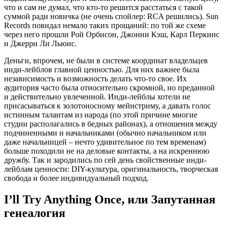
что и сам не думал, что кто-то решится расстаться с такой
суммой ради новичка (не очень спойлер: RCA решились). Sun
Records повидал немало таких прощаний: по той же схеме
через него прошли Рой Орбисон, Джонни Кэш, Карл Перкинс
и Джерри Ли Льюис.
Деньги, впрочем, не были в системе координат владельцев
инди-лейблов главной ценностью. Для них важнее была
независимость и возможность делать что-то свое. Их
аудитория часто была относительно скромной, но преданной
и действительно увлеченной. Инди-лейблы хотели не
присасываться к золотоносному мейнстриму, а давать голос
истинным талантам из народа (по этой причине многие
студии располагались в бедных районах), а отношения между
подчиненными и начальниками (обычно начальником или
даже начальницей – нечто удивительное по тем временам)
больше походили не на деловые контакты, а на искреннюю
дружбу. Так и зародились по сей день свойственные инди-
лейблам ценности: DIY-культура, оригинальность, творческая
свобода и более индивидуальный подход.
I’ll Try Anything Once, или Запутанная
генеалогия