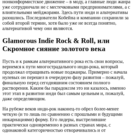
нонконформистское движение – в моду, а главные люди жанра
уже сотрудничали не с местечковыми предпринимателями, а с
влиятельными мейджорами. Здесь пути инди и альтернативы
разошлись. Последователи Кобейна и компании сохранили за
собой второй термин, хотя было уже не всегда понятно,
альтернативой чему они являются.
Glamorous Indie Rock & Roll, или
Скромное сияние золотого века
Пусть и к рамкам альтернативного рока есть свои вопросы,
вернемся к пути многострадального инди-рока, который
продолжал отращивать новые поджанры. Примерно с начала
нулевых он перешел в очередную фазу развития – пожалуй,
финальную перед сегодняшним состоянием полного
растворения. Каким бы парадоксом это ни казалось, именно
этот этап в развитии инди был самым цельным и, пожалуй,
даже определяющим.
На рубеже веков инди-рок наконец-то обрел более-менее
четкую (и то лишь по сравнению с прошлыми и будущими
инкарнациями) форму. Его лидеры, выстрелившие
практически одновременно в разных странах мира, с
одинаковой категоричностью отворачивались и от