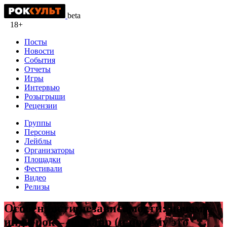
beta
18+
Посты
Новости
События
Отчеты
Игры
Интервью
Розыгрыши
Рецензии
Группы
Персоны
Лейблы
Организаторы
Площадки
Фестивали
Видео
Релизы
Особенности независимости: почему
инди-рок – не жанр (и почему это