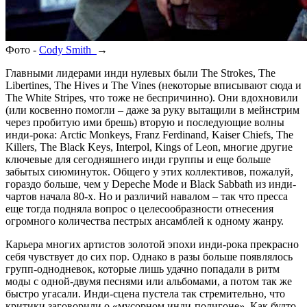
Фото -
Cody Smith
→
Главными лидерами инди нулевых были The Strokes, The
Libertines, The Hives и The Vines (некоторые вписывают сюда и
The White Stripes, что тоже не беспричинно). Они вдохновили
(или косвенно помогли – даже за руку вытащили в мейнстрим
через пробитую ими брешь) вторую и последующие волны
инди-рока: Arctic Monkeys, Franz Ferdinand, Kaiser Chiefs, The
Killers, The Black Keys, Interpol, Kings of Leon, многие другие
ключевые для сегодняшнего инди группы и еще больше
забытых сиюминуток. Общего у этих коллективов, пожалуй,
гораздо больше, чем у Depeche Mode и Black Sabbath из инди-
чартов начала 80-х. Но и различий навалом – так что пресса
еще тогда подняла вопрос о целесообразности отнесения
огромного количества пестрых ансамблей к одному жанру.
Карьера многих артистов золотой эпохи инди-рока прекрасно
себя чувствует до сих пор. Однако в разы больше появлялось
групп-однодневок, которые лишь удачно попадали в ритм
моды с одной-двумя песнями или альбомами, а потом так же
быстро угасали. Инди-сцена пустела так стремительно, что
критики заговорили о «мусорном инди-полигоне». Как будто