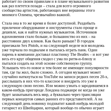
работает по своим правилам и в плане музыкального развития
как раз плетется позади – стала для всего огромного
сообщества артистов, работающих вне вершины этого
мнимого Олимпа, чрезвычайно важной.
Стала она в то же время и более доступной. Раздобыть
приличное оборудование и инструменты стало проще и
дешевле, как и найти нужных музыкантов. Источников
вдохновения стало больше, и большинство из них – на
расстоянии двух кликов. Как было раньше? В городок
приезжали Sex Pistols, и на следующей неделе вся молодежь
уже торчала по подвалам и пыталась играть панк. Один
парень в компании доставал пластинку The Beatles – и вот уже
весь его круг общения сходил с ума по ритм-н-блюзу и
пытался создать на этой основе собственную группу.
Услышать что-то новое и тем более не имеющее популярности
там, где ты жил, было сложно. А сегодня музыкант может
случайно наткнуться на YouTube на записи редких песен 20-х,
расслышать в них что-то классное и внедрить это уже в
следующую свою песню. Или можно узнать о зародившемся в
каком-нибудь пригороде Лондона поджанре не когда он уже
будет захватывать весь мир, а буквально через трансляции
первых концертов самых ранних его представителей. А на
следующий день новинку подхватит какой-нибудь молодой
гитарист из Швейцарии, который вообще-то обычно играет