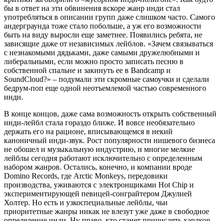
бы в ответ на эти обвинения вскоре жанр инди стал
употребляться в описании групп даже слишком часто. Самого
андерграунда тоже стало побольше, а уж его возможности
быть на виду выросли еще заметнее. Появились ребята, не
зависящие даже от независимых лейблов. «Зачем связываться
с незнакомыми дядьками, даже самыми дружелюбными и
либеральными, если можно просто записать песню в
собственной спальне и закинуть ее в Bandcamp и
SoundCloud?» – подумали эти скромные самоучки и сделали
бедрум-поп еще одной неотъемлемой частью современного
инди.
В конце концов, даже сама возможность открыть собственный
инди-лейбл стала гораздо ближе. И вовсе необязательно
держать его на рационе, вписывающемся в некий
каноничный инди-звук. Рост популярности нишевого бизнеса
не обошел и музыкальную индустрию, и многие мелкие
лейблы сегодня работают исключительно с определенным
набором жанров. Остались, конечно, и компании вроде
Domino Records, где Arctic Monkeys, передовики
производства, уживаются с электронщиками Hot Chip и
экспериментирующей певицей-сонграйтером Джулией
Холтер. Но есть и узкоспециальные лейблы, чьи
приоритетные жанры никак не влезут уже даже в свободное
определение инди. Ну право, кто станет причислять хардкор-