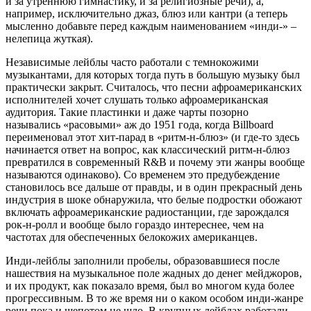
и за утреннюю гимнастику, и за религиозные речи), а,
например, исключительно джаз, блюз или кантри (а теперь
мысленно добавьте перед каждым наименованием «инди-» –
нелепица жуткая).
Независимые лейблы часто работали с темнокожими
музыкантами, для которых тогда путь в большую музыку был
практически закрыт. Считалось, что песни афроамериканских
исполнителей хочет слушать только афроамериканская
аудитория. Такие пластинки и даже чарты позорно
назывались «расовыми» аж до 1951 года, когда Billboard
переименовал этот хит-парад в «ритм-н-блюз» (и где-то здесь
начинается ответ на вопрос, как классический ритм-н-блюз
превратился в современный R&B и почему эти жанры вообще
называются одинаково). Со временем это предубеждение
становилось все дальше от правды, и в один прекрасный день
индустрия в шоке обнаружила, что белые подростки обожают
включать афроамериканские радиостанции, где зарождался
рок-н-ролл и вообще было гораздо интереснее, чем на
частотах для обеспеченных белокожих американцев.
Инди-лейблы заполнили пробелы, образовавшиеся после
нашествия на музыкальное поле жадных до денег мейджоров,
и их продукт, как показало время, был во многом куда более
прогрессивным. В то же время ни о каком особом инди-жанре
речи пока и шепотом не шло. В крупных лейблах работали