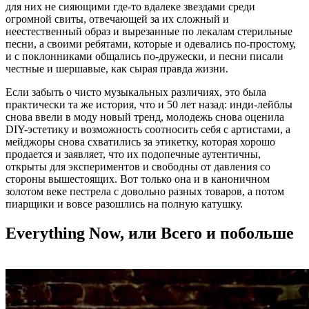
для них не сияющими где-то вдалеке звездами среди
огромной свиты, отвечающей за их сложный и
неестественный образ и вырезанные по лекалам стерильные
песни, а своими ребятами, которые и одевались по-простому,
и с поклонниками общались по-дружески, и песни писали
честные и шершавые, как сырая правда жизни.
Если забыть о чисто музыкальных различиях, это была
практически та же история, что и 50 лет назад: инди-лейблы
снова ввели в моду новый тренд, молодежь снова оценила
DIY-эстетику и возможность соотносить себя с артистами, а
мейджоры снова схватились за этикетку, которая хорошо
продается и заявляет, что их подопечные аутентичны,
открыты для экспериментов и свободны от давления со
стороны вышестоящих. Вот только она и в каноничном
золотом веке пестрела с довольно разных товаров, а потом
пиарщики и вовсе разошлись на полную катушку.
Everything Now, или Всего и побольше