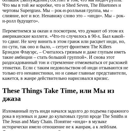
Что мы в той же коробке, что и Shed Seven, The Bluetones и
чертовы Supergrass. Мы – рок-н-ролльная группа, мы –
слияние, вот и все. Ненавижу слово это – «инди». Мы – рок-
н-ролл будущего».
Переметнемся за океан и посмотрим, что думают об этом их
американские коллеги. «Что-то случилось в 90-х. Был какой-
то сдвиг. Не хочу винить в этом гранж или расцвет инди, но,
по сути, так оно и было, – сетует фронтмен The Killers
Брэндон Флауэрс, – Считалось грязным и даже глупым иметь
такие амбиции – стать большой группой». И снова этот
раздосадованный тон и стремление отмежеваться от расхожей
этикетки. Если с таким недовольством об инди отзываются не
только его ненавистники, но и самые главные представители,
кажется, в жанре действительно нарисовался кризис.
These Things Take Time, или Мы из
джаза
Изломанный путь инди начался задолго до подъема гаражного
рока в нулевых и даже до культовых групп вроде The Smiths и
The Jesus and Mary Chain. Понятие «инди» в музыке
исторически имело отношение не к жанрам, а к лейблам.