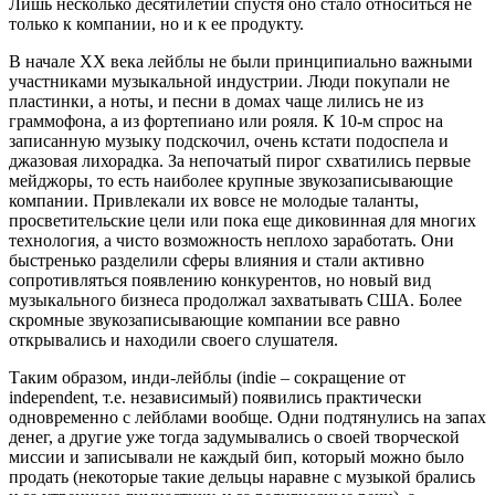
Лишь несколько десятилетий спустя оно стало относиться не
только к компании, но и к ее продукту.
В начале XX века лейблы не были принципиально важными
участниками музыкальной индустрии. Люди покупали не
пластинки, а ноты, и песни в домах чаще лились не из
граммофона, а из фортепиано или рояля. К 10-м спрос на
записанную музыку подскочил, очень кстати подоспела и
джазовая лихорадка. За непочатый пирог схватились первые
мейджоры, то есть наиболее крупные звукозаписывающие
компании. Привлекали их вовсе не молодые таланты,
просветительские цели или пока еще диковинная для многих
технология, а чисто возможность неплохо заработать. Они
быстренько разделили сферы влияния и стали активно
сопротивляться появлению конкурентов, но новый вид
музыкального бизнеса продолжал захватывать США. Более
скромные звукозаписывающие компании все равно
открывались и находили своего слушателя.
Таким образом, инди-лейблы (indie – сокращение от
independent, т.е. независимый) появились практически
одновременно с лейблами вообще. Одни подтянулись на запах
денег, а другие уже тогда задумывались о своей творческой
миссии и записывали не каждый бип, который можно было
продать (некоторые такие дельцы наравне с музыкой брались