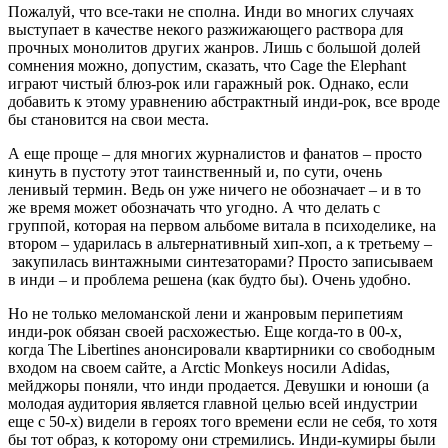
Пожалуй, что все-таки не сполна. Инди во многих случаях
выступает в качестве некого разжижающего раствора для
прочных монолитов других жанров. Лишь с большой долей
сомнения можно, допустим, сказать, что Cage the Elephant
играют чистый блюз-рок или гаражный рок. Однако, если
добавить к этому уравнению абстрактный инди-рок, все вроде
бы становится на свои места.
А еще проще – для многих журналистов и фанатов – просто
кинуть в пустоту этот таинственный и, по сути, очень
ленивый термин. Ведь он уже ничего не обозначает – и в то
же время может обозначать что угодно. А что делать с
группой, которая на первом альбоме витала в психоделике, на
втором – ударилась в альтернативный хип-хоп, а к третьему –
закупилась винтажными синтезаторами? Просто записываем
в инди – и проблема решена (как будто бы). Очень удобно.
Но не только меломанской лени и жанровым перипетиям
инди-рок обязан своей расхожестью. Еще когда-то в 00-х,
когда The Libertines анонсировали квартирники со свободным
входом на своем сайте, а Arctic Monkeys носили Adidas,
мейджоры поняли, что инди продается. Девушки и юноши (а
молодая аудитория является главной целью всей индустрии
еще с 50-х) видели в героях того времени если не себя, то хотя
бы тот образ, к которому они стремились. Инди-кумиры были