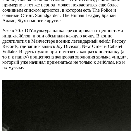
примерно в тот же период, может похвастаться еще более
солидным списком артистов, в котором есть The Police и
сольный Стинг, Soundgarden, The Human League, Брайан
Адамс, Styx и многие другие.
Уже в 70-х DIY-культура панка срезонировала с ценностями
инди-лейблов, и они обсыпали каждую кочку. В конце
десятилетия в Манчестере возник легендарный лейбл Factory
Records, где записывались Joy Division, New Order и Cabaret
Voltaire. И здесь нужно притормозить: как раз к постпанку (а
то и к панку) прицеплена жанровая эволюция ярлыка «инди»,
который уже начинал применяться не только к лейблам, но и
их музыке.