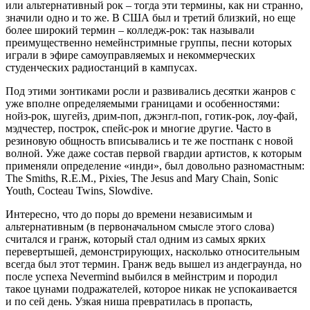
или альтернативный рок – тогда эти термины, как ни странно,
значили одно и то же. В США был и третий близкий, но еще
более широкий термин – колледж-рок: так называли
преимущественно немейнстримные группы, песни которых
играли в эфире самоуправляемых и некоммерческих
студенческих радиостанций в кампусах.
Под этими зонтиками росли и развивались десятки жанров с
уже вполне определяемыми границами и особенностями:
нойз-рок, шугейз, дрим-поп, джэнгл-поп, готик-рок, лоу-фай,
мэдчестер, построк, спейс-рок и многие другие. Часто в
резиновую общность вписывались и те же постпанк с новой
волной. Уже даже состав первой гвардии артистов, к которым
применяли определение «инди», был довольно разномастным:
The Smiths, R.E.M., Pixies, The Jesus and Mary Chain, Sonic
Youth, Cocteau Twins, Slowdive.
Интересно, что до поры до времени независимым и
альтернативным (в первоначальном смысле этого слова)
считался и гранж, который стал одним из самых ярких
перевертышей, демонстрирующих, насколько относительным
всегда был этот термин. Гранж ведь вышел из андеграунда, но
после успеха Nevermind выбился в мейнстрим и породил
такое цунами подражателей, которое никак не успокаивается
и по сей день. Узкая ниша превратилась в пропасть,