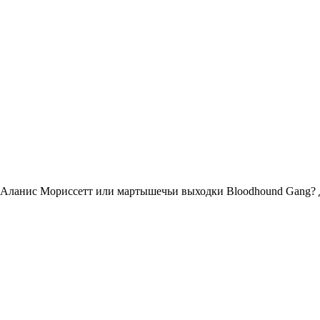
 Аланис Мориссетт или мартышечьи выходки Bloodhound Gang? Д