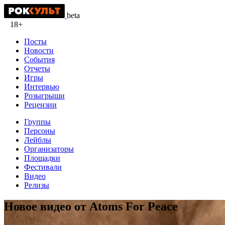
beta
18+
Посты
Новости
События
Отчеты
Игры
Интервью
Розыгрыши
Рецензии
Группы
Персоны
Лейблы
Организаторы
Площадки
Фестивали
Видео
Релизы
Новое видео от Atoms For Peace