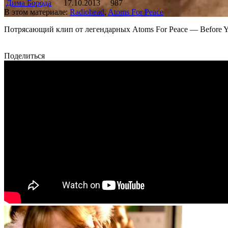
Дима Борода
17.10.2013
987
В этом материале:
Radiohead
,
Atoms For Peace
Потрясающий клип от легендарных Atoms For Peace — Before Yo
Поделиться