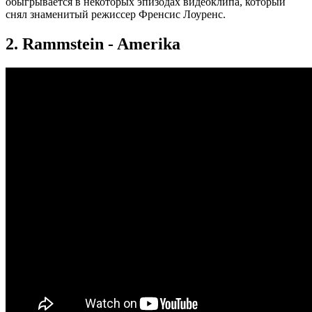
обыгрывается в некоторых эпизодах видеоклипа, который
снял знаменитый режиссер Френсис Лоуренс.
2. Rammstein - Amerika