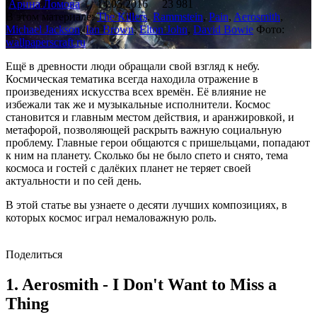
Арина Ломова
14.05.2016
23 981
В этом материале:
The Killers
,
Rammstein
,
Pain
,
Aerosmith
,
Michael Jackson
,
Ian Brown
,
Elton John
,
David Bowie
Фото:
wallpaperscraft.ru
Ещё в древности люди обращали свой взгляд к небу.
Космическая тематика всегда находила отражение в
произведениях искусства всех времён. Её влияние не
избежали так же и музыкальные исполнители. Космос
становится и главным местом действия, и аранжировкой, и
метафорой, позволяющей раскрыть важную социальную
проблему. Главные герои общаются с пришельцами, попадают
к ним на планету. Сколько бы не было спето и снято, тема
космоса и гостей с далёких планет не теряет своей
актуальности и по сей день.
В этой статье вы узнаете о десяти лучших композициях, в
которых космос играл немаловажную роль.
Поделиться
1. Aerosmith - I Don't Want to Miss a
Thing