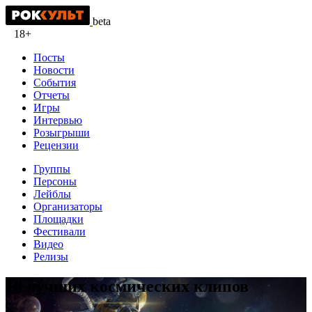
beta
18+
Посты
Новости
События
Отчеты
Игры
Интервью
Розыгрыши
Рецензии
Группы
Персоны
Лейблы
Организаторы
Площадки
Фестивали
Видео
Релизы
10 лучших космических клипов