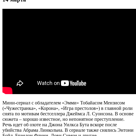
Мини-сериал с обладателем «Эмми» Тобайасом Мензисом
(«Чужестранка», «Корона», «Игра престолов») в главной роли
снята по мотивам бестселлера Джеймса Л. Суонсона. В основе
сюжета – хорошо известное, но непонятное преступление.
Речь идет об охоте на Джона Уилкса Бута вскоре после
убийства Абрама Линкольна. В сериале также снялись Энтони
Бойл, Брэндон Флинн, Лови Симон и другие.