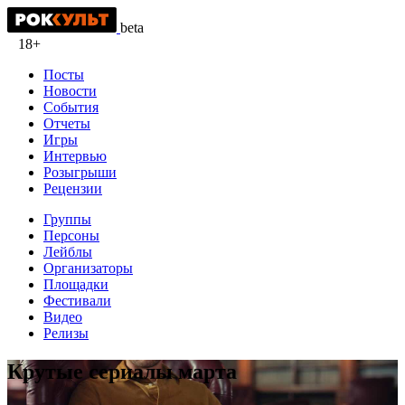
beta
18+
Посты
Новости
События
Отчеты
Игры
Интервью
Розыгрыши
Рецензии
Группы
Персоны
Лейблы
Организаторы
Площадки
Фестивали
Видео
Релизы
Крутые сериалы марта