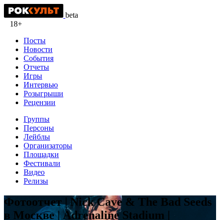
beta
18+
Посты
Новости
События
Отчеты
Игры
Интервью
Розыгрыши
Рецензии
Группы
Персоны
Лейблы
Организаторы
Площадки
Фестивали
Видео
Релизы
Фотоотчет | Nick Cave & The Bad Seeds
в Москве | Adrenaline Stadium |