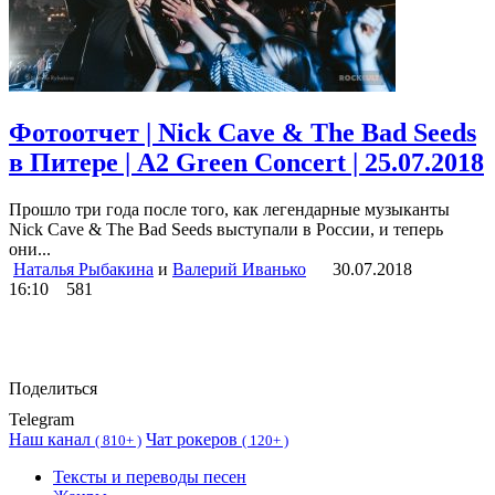
Фотоотчет | Nick Cave & The Bad Seeds
в Питере | А2 Green Concert | 25.07.2018
Прошло три года после того, как легендарные музыканты
Nick Cave & The Bad Seeds выступали в России, и теперь
они...
Наталья Рыбакина
и
Валерий Иванько
30.07.2018
16:10
581
Поделиться
Telegram
Наш канал
Чат рокеров
(
810+ )
(
120+ )
Тексты и переводы песен