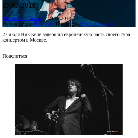
27.07.2018
Валерия Сушкова
01.08.2018
627
Исполнители:
Nick Cave
Площадка:
Crocus City Hall
27 июля Ник Кейв завершил европейскую часть своего тура
концертом в Москве.
Поделиться