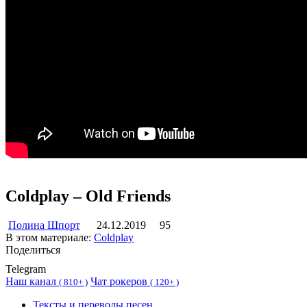
Coldplay – Old Friends
Полина Шпорт
24.12.2019
95
В этом материале:
Coldplay
Поделиться
Telegram
Наш канал
Чат рокеров
(
810+ )
(
120+ )
Тексты и переводы песен