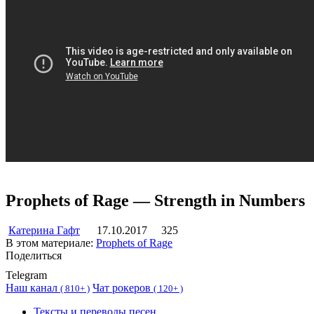
Prophets of Rage — Strength in Numbers
Катерина Гафт
17.10.2017
325
В этом материале:
Prophets of Rage
Поделиться
Telegram
Наш канал
Чат рокеров
(
810+ )
(
120+ )
Тексты и переводы песен