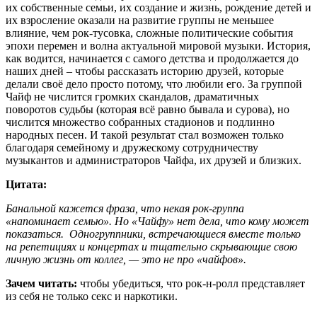
их собственные семьи, их создание и жизнь, рождение детей и
их взросление оказали на развитие группы не меньшее
влияние, чем рок-тусовка, сложные политические события
эпохи перемен и волна актуальной мировой музыки. История,
как водится, начинается с самого детства и продолжается до
наших дней – чтобы рассказать историю друзей, которые
делали своё дело просто потому, что любили его. За группой
Чайф не числится громких скандалов, драматичных
поворотов судьбы (которая всё равно бывала и сурова), но
числится множество собранных стадионов и подлинно
народных песен. И такой результат стал возможен только
благодаря семейному и дружескому сотрудничеству
музыкантов и администраторов Чайфа, их друзей и близких.
Цитата:
Банальной кажется фраза, что некая рок-группа
«напоминает семью». Но «Чайфу» нет дела, что кому может
показаться. Одногруппники, встречающиеся вместе только
на репетициях и концертах и тщательно скрывающие свою
личную жизнь от коллег, — это не про «чайфов».
Зачем читать:
чтобы убедиться, что рок-н-ролл представляет
из себя не только секс и наркотики.