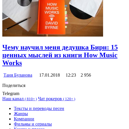
Чему научил меня дедушка Бирн: 15
ценных мыслей из книги How Music
Works
Таня Буланова
17.01.2018
12:23
2 956
Поделиться
Telegram
Наш канал
Чат рокеров
(
810+ )
(
120+ )
Тексты и переводы песен
Жанры
Компании
Фильмы и сериалы