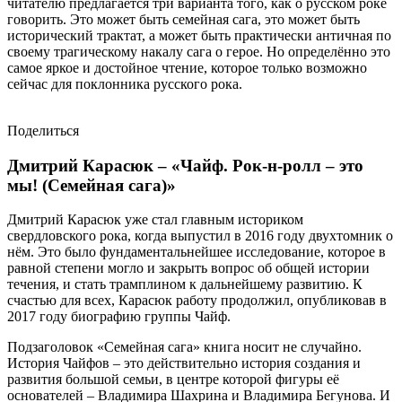
читателю предлагается три варианта того, как о русском роке
говорить. Это может быть семейная сага, это может быть
исторический трактат, а может быть практически античная по
своему трагическому накалу сага о герое. Но определённо это
самое яркое и достойное чтение, которое только возможно
сейчас для поклонника русского рока.
Поделиться
Дмитрий Карасюк – «Чайф. Рок-н-ролл – это
мы! (Семейная сага)»
Дмитрий Карасюк уже стал главным историком
свердловского рока, когда выпустил в 2016 году двухтомник о
нём. Это было фундаментальнейшее исследование, которое в
равной степени могло и закрыть вопрос об общей истории
течения, и стать трамплином к дальнейшему развитию. К
счастью для всех, Карасюк работу продолжил, опубликовав в
2017 году биографию группы Чайф.
Подзаголовок «Семейная сага» книга носит не случайно.
История Чайфов – это действительно история создания и
развития большой семьи, в центре которой фигуры её
основателей – Владимира Шахрина и Владимира Бегунова. И