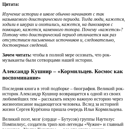
Цитата:
Изучение истории в школе обычно начинают с так
называемого доисторического периода. Тогда люди, кажется,
ходили в шкурах и охотились, кажется, на динозавров с
помощью, кажется, каменного топора. Почему «кажется»?
Потому что доисторический период отличается как раз
отсутствием письменных источников и, следовательно,
достоверных сведений.
Зачем читать:
чтобы в полной мере осознать, что рок-
музыканты были сотворцами нашей истории.
Александр Кушнир – «Кормильцев. Космос как
воспоминание»
Последняя книга в этой подборке – биография. Великий рок-
историк Александр Кушнир возвращается к одной из своих
любимейших тем – рассказать некую важную историю через
жизнеописание выдающегося человека. Вслед за историей
жизни Сергея Курёхина пришла очередь Ильи Кормильцева.
Великий поэт, мозг (сердце – Бутусов) группы Наутилус
Помпилиус, создатель трип-хоп-легенды «Чужие» и главный