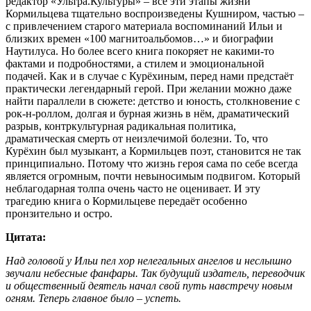
редактор «Ультра.Культуры» – все эти этапы жизни
Кормильцева тщательно воспроизведены Кушниром, частью –
с привлечением старого материала воспоминаний Ильи и
близких времен «100 магнитоальбомов…» и биографии
Наутилуса. Но более всего книга покоряет не какими-то
фактами и подробностями, а стилем и эмоциональной
подачей. Как и в случае с Курёхиным, перед нами предстаёт
практически легендарный герой. При желании можно даже
найти параллели в сюжете: детство и юность, столкновение с
рок-н-роллом, долгая и бурная жизнь в нём, драматический
разрыв, контркультурная радикальная политика,
драматическая смерть от неизлечимой болезни. То, что
Курёхин был музыкант, а Кормильцев поэт, становится не так
принципиально. Потому что жизнь героя сама по себе всегда
является огромным, почти невыносимым подвигом. Который
неблагодарная толпа очень часто не оценивает. И эту
трагедию книга о Кормильцеве передаёт особенно
пронзительно и остро.
Цитата:
Над головой у Ильи пел хор нелегальных ангелов и неслышно
звучали небесные фанфары. Так будущий издатель, переводчик
и общественный деятель начал свой путь навстречу новым
огням. Теперь главное было – успеть.