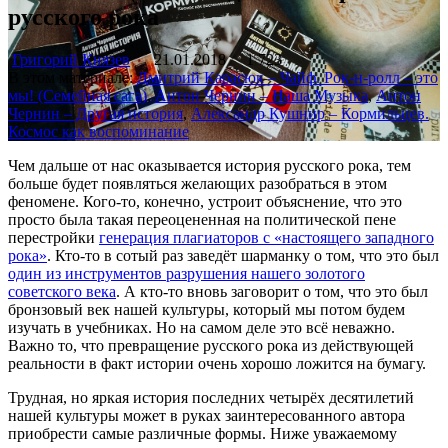
русского рока
Григорий Князев
21.01.2018
1 723
В этом материале:
Дмитрий Карасюк – Чайф. Рок-н-ролл – это
мы! (Семейная сага)
,
Антон Чернин – Наша Музыка
,
Антон
Чернин – Другая история
,
Александр Кушнир – Кормильцев.
Космос как воспоминание
Чем дальше от нас оказывается история русского рока, тем
больше будет появляться желающих разобраться в этом
феномене. Кого-то, конечно, устроит объяснение, что это
просто была такая переоцененная на политической пене
перестройки
генерация плагиаторов с «настоящего западного
рока»
. Кто-то в сотый раз заведёт шарманку о том, что это был
один из инструментов разрушения нашего золотого
советского века
. А кто-то вновь заговорит о том, что это был
бронзовый век нашей культуры, который мы потом будем
изучать в учебниках. Но на самом деле это всё неважно.
Важно то, что превращение русского рока из действующей
реальности в факт истории очень хорошо ложится на бумагу.
Трудная, но яркая история последних четырёх десятилетий
нашей культуры может в руках заинтересованного автора
приобрести самые различные формы. Ниже уважаемому