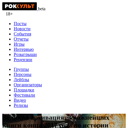
beta
18+
Посты
Новости
События
Отчеты
Игры
Интервью
Розыгрыши
Рецензии
Группы
Персоны
Лейблы
Организаторы
Площадки
Фестивали
Видео
Релизы
Великая архивация: 3 важнейших
книги конца 2017 года по истории