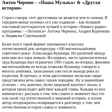
Антон Чернин – «Наша Музыка» & «Другая
история»
Строго говоря, этот двухтомник не является чем-то новым. В
середине-конце нулевых его уже издавали – как большой
текстовый постскриптум лучшей в истории «Нашего радио»
программы – «Летописи» Антона Чернина, Андрея Куренкова
и Людмилы Стрельцовой.
Более всего такой формат напоминает классику
отечественной рок-литературы «100 магнитоальбомов
советского рока» Александра Кушнира. Но различий между
книгами все-таки немало. Во-первых, чисто хронологически
труд Кушнира был ограничен 1991 годом, во-вторых, феномен
магнитоальбома не всегда позволял Кушниру говорить о
многих альбомах, записанных уже после выхода рока из
подполья. В-третьих, в этом двухтомнике несколько шире
представлена речь самих героев передачи. Ну и важнейшее
отличие – это, конечно, более широкий контекст эпохи, в
котором происходит действие каждой главы. Каждая из них
начинается с рассказа о том, чем славен и знаменит был тот
или иной год отечественной и мировой истории, и потом
автор неоднократно возвращается к разговору о том, чем
отечественная история славна и знаменита.