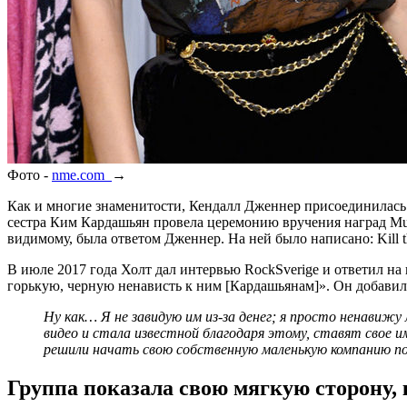
Фото -
nme.com
→
Как и многие знаменитости, Кендалл Дженнер присоединилась к
сестра Ким Кардашьян провела церемонию вручения наград MuchM
видимому, была ответом Дженнер. На ней было написано: Kill th
В июле 2017 года Холт дал интервью RockSverige и ответил на 
горькую, черную ненависть к ним [Кардашьянам]». Он добавил
Ну как… Я не завидую им из-за денег; я просто ненавижу
видео и стала известной благодаря этому, ставят свое и
решили начать свою собственную маленькую компанию по 
Группа показала свою мягкую сторону, 