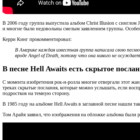
В 2006 году группа выпустила альбом Christ Illusion с сингло
и многие были недовольны смелым заявлением группы. Особенно
Керри Кинг прокомментировал:
В Америке каждая известная группа написала свою песню 
вроде Angel of Death, потому что она никого не осуждает
В песне Hell Awaits есть скрытое посла
С момента изобретения рок-н-ролла многие отвергали этот жанр
треках скрытые послания, которые можно услышать, если восп
подростков на темную сторону.
В 1985 году на альбоме Hell Awaits в заглавной песне нашли т
Том Арайя заявил, что изображения на обложке альбома были р