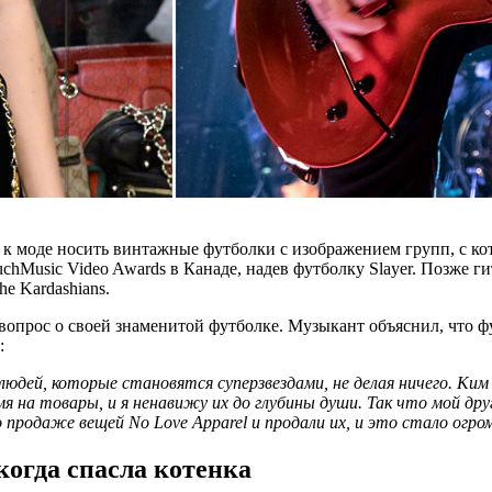
 моде носить винтажные футболки с изображением групп, с кото
usic Video Awards в Канаде, надев футболку Slayer. Позже гита
e Kardashians.
вопрос о своей знаменитой футболке. Музыкант объяснил, что фу
:
 людей, которые становятся суперзвездами, не делая ничего. Ким
мя на товары, и я ненавижу их до глубины души. Так что мой др
продаже вещей No Love Apparel и продали их, и это стало огро
когда спасла котенка