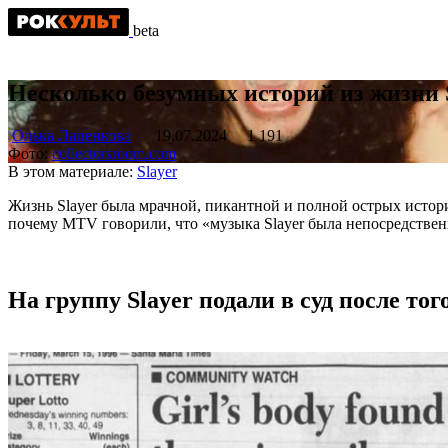
beta
Несколько безумных историй из жизни 
Олька Лапенкова
19.07.2024
1 191
Фото:
collectorsroom.com
В этом материале:
Slayer
Жизнь Slayer была мрачной, пикантной и полной острых историй
почему MTV говорили, что «музыка Slayer была непосредственн
На группу Slayer подали в суд после то