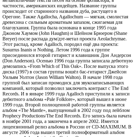
меланхоличные тексты песен на основе фольклора, в
частности, американских индейцев. Название группы
происходит от старинного названия дуба, растущего в
Орегоне. Также Agallocha, Agallochum — мягкая, смолистая
древесина с сильным ароматным запахом, сжигаемая для
благоухания. Группа была основана в конце 1995 года
Джоном Хаумом (John Haughm) и Шейном Брюером (Shane
Breyer) после распада дум/дэт-метал проекта Aeolachrymae.
Этот распад, кроме Agalloch, породил ещё два проекта:
Susurrus Inanis и Nothing. Летом 1996 года к группе
присоединился второй гитарист и клавишник Дон Андерсон
(Don Anderson). Осенью 1996 года группа записала дебютную
демозапись «From Which of This Oak». После выпуска этого
диска (1997) в состав группы вошёл бас-гитарист Джейсон
Уильям Уолтон (Jason William Walton). В начале 1998 года
группой был записан промодиск для звукозаписывающих
компаний, который позволил заключить контракт с The End
Records. И в январе 1999 года Agalloch приступили к записи
дебютного альбома «Pale Folklore», который вышел в июне
1999 года. Второй полноценной работой группы является
альбом «The Mantle», выпущенный в 2002 году под лейблом
Prophecy Productions/The End Records. Его запись была начата
в ноябре 2001 года, а закончена в апреле 2002. Имеется
лицензионный релиз альбома в России от CD-MAXIMUM. В
августе 2006 года вышел третий полноформатный альбом