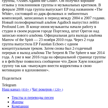
группы, «Ashes Against the Grain». Он получил хорошие
отзывы у поклонников группы и музыкальных критиков. В
феврале 2008 года группа выпускает EP под названием «The
White», состоящий из дарк-фолковых и эмбиентных
композиций, записанных в период между 2004 и 2007 годами.
Новый полноформатный альбом Agalloch выпустил лейбл
Profound Lore. В конце июня музыканты начали работу в
студии в своем родном городе Портленд, штат Орегон над
записью нового альбома. Официальная дата выхода альбома
Marrow of the Spirit — 23 ноября 2010 года. Через 2 года
группа выпустила ЕР Faustian Echoes с одним
концептуальным треком. Затем снова был 2-годичный
перерыв и выход альбома The Serpent & The Sphere в мае 2014
года. А уже в мае 2016 года на официальной странице группы
и в фейсбуке появилось сообщение что Джон Хаум покидает
группу так как «вынужден внести коррективы в свою
мотивацию и вдохновение».
Поделиться
Telegram
Наш канал
Чат рокеров
(
810+ )
(
120+ )
Тексты и переводы песен
Жанры
Компании