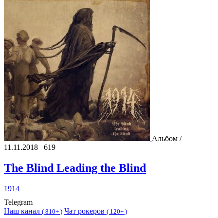
Альбом /
11.11.2018
619
The Blind Leading the Blind
1914
Telegram
Наш канал
Чат рокеров
(
810+ )
(
120+ )