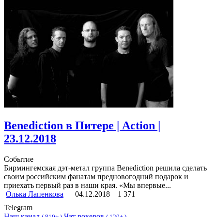
Benediction в Питере | Action |
23.12.2018
Событие
Бирмингемская дэт-метал группа Benediction решила сделать
своим российским фанатам предновогодний подарок и
приехать первый раз в наши края. «Мы впервые...
Олька Лапенкова
04.12.2018
1 371
Telegram
Наш канал
Чат рокеров
(
810+ )
(
120+ )