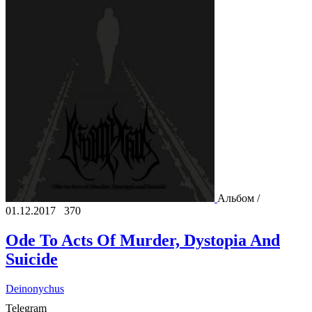
Альбом /
01.12.2017
370
Ode To Acts Of Murder, Dystopia And
Suicide
Deinonychus
Telegram