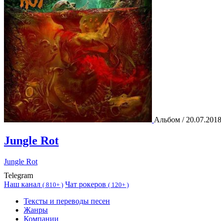
Альбом / 20.07.201
Jungle Rot
Jungle Rot
Telegram
Наш канал
Чат рокеров
(
810+ )
(
120+ )
Тексты и переводы песен
Жанры
Компании