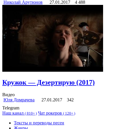
Николай Арутюнов
27.01.2017
4 488
Кружок — Дезертирую (2017)
Видео
Юля Домрачева
27.01.2017
342
Telegram
Наш канал
Чат рокеров
(
810+ )
(
120+ )
Тексты и переводы песен
Жанры