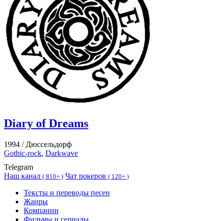
Diary of Dreams
1994 /
Дюссельдорф
Gothic-rock
,
Darkwave
Telegram
Наш канал
Чат рокеров
(
810+ )
(
120+ )
Тексты и переводы песен
Жанры
Компании
Фильмы и сериалы