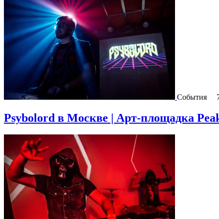
События
Psybolord в Москве | Арт-площадка Peak 