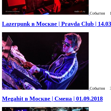
События
Lazerpunk в Москве | Pravda Club | 14.03
События
Megahit в Москве | Смена | 01.09.2018