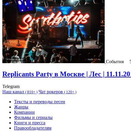
События
Replicants Party в Москве | Лес | 11.11.2
Telegram
Наш канал
Чат рокеров
(
810+ )
(
120+ )
Тексты и переводы песен
Жанры
Компании
Фильмы и сериалы
Книги и пресса
Правообладателям