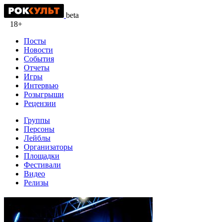
beta
18+
Посты
Новости
События
Отчеты
Игры
Интервью
Розыгрыши
Рецензии
Группы
Персоны
Лейблы
Организаторы
Площадки
Фестивали
Видео
Релизы