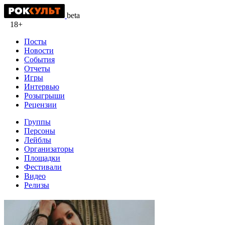
beta
18+
Посты
Новости
События
Отчеты
Игры
Интервью
Розыгрыши
Рецензии
Группы
Персоны
Лейблы
Организаторы
Площадки
Фестивали
Видео
Релизы