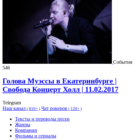
События
546
Голова Муэссы в Екатеринбурге |
Свобода Концерт Холл | 11.02.2017
Telegram
Наш канал
Чат рокеров
(
810+ )
(
120+ )
Тексты и переводы песен
Жанры
Компании
Фильмы и сериалы