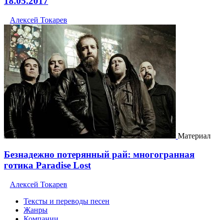
18.05.2017
Алексей Токарев
Материал
Безнадежно потерянный рай: многогранная
готика Paradise Lost
Алексей Токарев
Тексты и переводы песен
Жанры
Компании