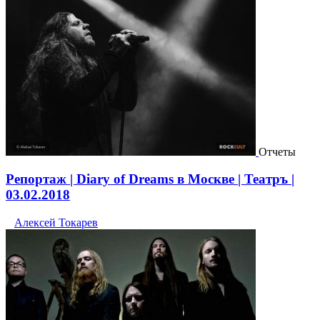
Отчеты
Репортаж | Diary of Dreams в Москве | Театръ |
03.02.2018
Алексей Токарев