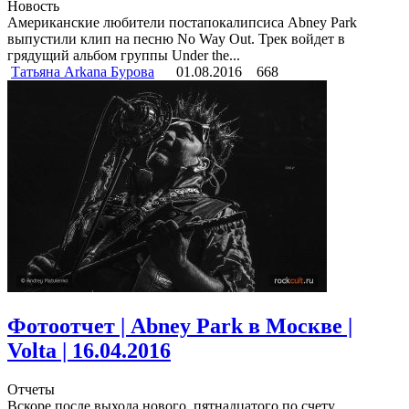
Новость
Американские любители постапокалипсиса Abney Park
выпустили клип на песню No Way Out. Трек войдет в
грядущий альбом группы Under the...
Татьяна Arkana Бурова
01.08.2016
668
Фотоотчет | Abney Park в Москве |
Volta | 16.04.2016
Отчеты
Вскоре после выхода нового, пятнадцатого по счету