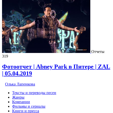
Отчеты
319
Фотоотчет | Abney Park в Питере | ZAL
| 05.04.2019
Олька Лапенкова
Тексты и переводы песен
Жанры
Компании
Фильмы и сериалы
Книги и пресса