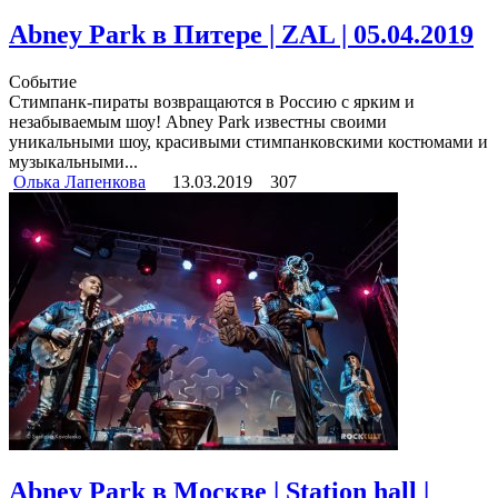
Abney Park в Питере | ZAL | 05.04.2019
Событие
Стимпанк-пираты возвращаются в Россию с ярким и
незабываемым шоу! Abney Park известны своими
уникальными шоу, красивыми стимпанковскими костюмами и
музыкальными...
Олька Лапенкова
13.03.2019
307
Abney Park в Москве | Station hall |