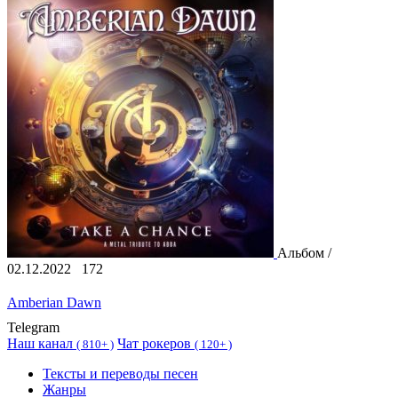
Альбом /
02.12.2022
172
Amberian Dawn
Telegram
Наш канал
Чат рокеров
(
810+ )
(
120+ )
Тексты и переводы песен
Жанры