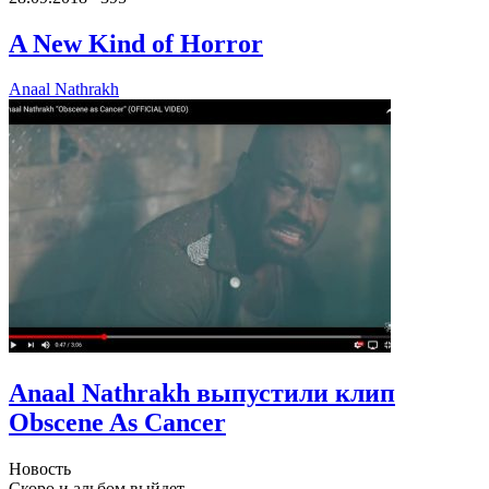
A New Kind of Horror
Anaal Nathrakh
Anaal Nathrakh выпустили клип
Obscene As Cancer
Новость
Скоро и альбом выйдет