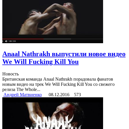
Anaal Nathrakh выпустили новое видео
We Will Fucking Kill You
Новость
Британская команда Anaal Nathrakh порадовала фанатов
новым видео на трек We Will Fucking Kill You со свежего
релиза The Whole...
Андрей Матвиенко
08.12.2016
573