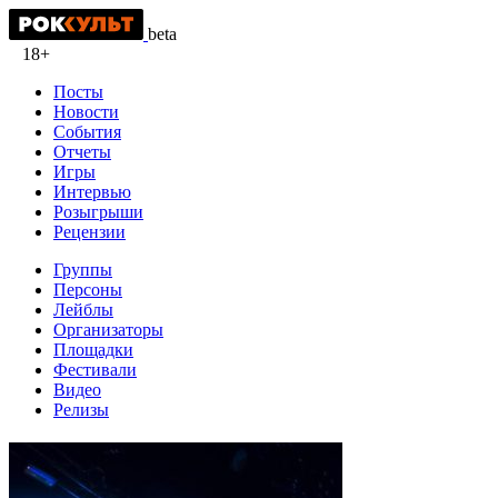
beta
18+
Посты
Новости
События
Отчеты
Игры
Интервью
Розыгрыши
Рецензии
Группы
Персоны
Лейблы
Организаторы
Площадки
Фестивали
Видео
Релизы