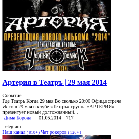
Артерия в Театръ | 29 мая 2014
Событие
Где Театръ Когда 29 мая Во сколько 20:00 Офиц.встреча
vk.com 29 мая в клубе «Театръ» группа «АРТЕРИЯ»
презентует новый долгожданный...
Дима Борода
01.05.2014
717
Telegram
Наш канал
Чат рокеров
(
810+ )
(
120+ )