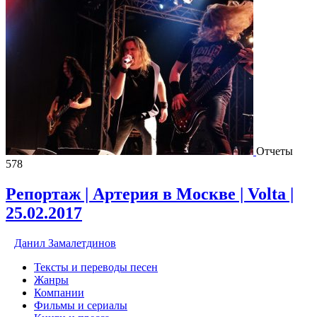
Отчеты
578
Репортаж | Артерия в Москве | Volta |
25.02.2017
Данил Замалетдинов
Тексты и переводы песен
Жанры
Компании
Фильмы и сериалы