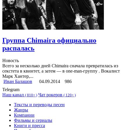
Группа Chimaira официально
распалась
Новость
Всего за несколько дней Chimaira сначала превратилась из
секстета в квинтет, а затем — в one-man-группу . Вокалист
Марк Хантер,...
Иван Балашов
04.09.2014
986
Telegram
Наш канал
Чат рокеров
(
810+ )
(
120+ )
Тексты и переводы песен
Жанры
Компании
Фильмы и сериалы
Книги и пресса