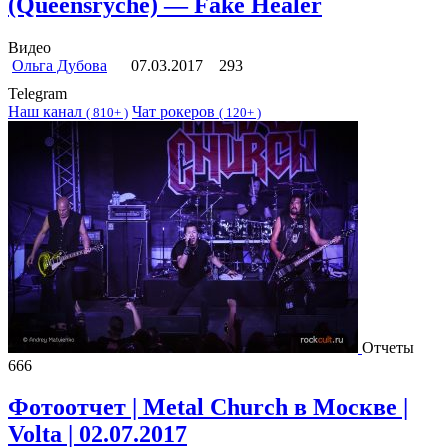
(Queensrÿche) — Fake Healer
Видео
Ольга Дубова
07.03.2017
293
Telegram
Наш канал
Чат рокеров
(
810+ )
(
120+ )
Отчеты
666
Фотоотчет | Metal Church в Москве |
Volta | 02.07.2017