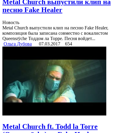
Metal Church выпустили клип на
песню Fake Healer
Новость
Metal Church выпустили клип на песню Fake Healer,
композиция была записана совместно с вокалистом
Queensrÿche Тоддом ла Торре. Песня войдет...
Ольга Дубова
07.03.2017
654
Metal Church ft. Todd la Torre