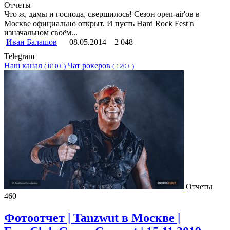
Отчеты
Что ж, дамы и господа, свершилось! Сезон open-air'ов в
Москве официально открыт. И пусть Hard Rock Fest в
изначальном своём...
Иван Балашов
08.05.2014
2 048
Telegram
Наш канал
Чат рокеров
(
810+ )
(
120+ )
Отчеты
460
Фотоотчет | Tanzwut в Москве |