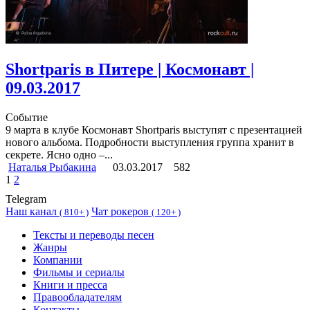
Shortparis в Питере | Космонавт |
09.03.2017
Событие
9 марта в клубе Космонавт Shortparis выступят с презентацией
нового альбома. Подробности выступления группа хранит в
секрете. Ясно одно –...
Наталья Рыбакина
03.03.2017
582
1
2
Telegram
Наш канал
Чат рокеров
(
810+ )
(
120+ )
Тексты и переводы песен
Жанры
Компании
Фильмы и сериалы
Книги и пресса
Правообладателям
Контакты