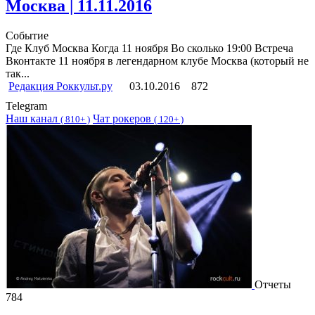
Москва | 11.11.2016
Событие
Где Клуб Москва Когда 11 ноября Во сколько 19:00 Встреча
Вконтакте 11 ноября в легендарном клубе Москва (который не
так...
Редакция Роккульт.ру
03.10.2016
872
Telegram
Наш канал
Чат рокеров
(
810+ )
(
120+ )
Отчеты
784