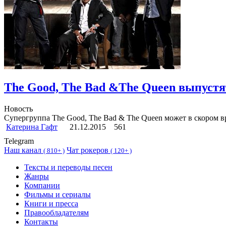
The Good, The Bad &The Queen выпустя
Новость
Супергруппа The Good, The Bad & The Queen может в скором в
Катерина Гафт
21.12.2015
561
Telegram
Наш канал
Чат рокеров
(
810+ )
(
120+ )
Тексты и переводы песен
Жанры
Компании
Фильмы и сериалы
Книги и пресса
Правообладателям
Контакты