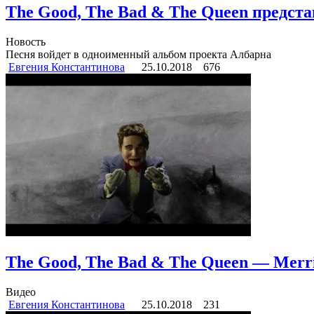
The Good, The Bad & The Queen предста
Новость
Песня войдет в одноименный альбом проекта Албарна
Евгения Константинова
25.10.2018
676
The Good, The Bad & The Queen — Merr
Видео
Евгения Константинова
25.10.2018
231