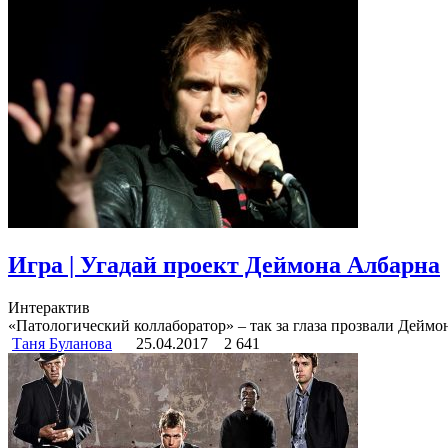
Игра | Угадай проект Деймона Албарна
Интерактив
«Патологический коллаборатор» ‒ так за глаза прозвали Дейм
Таня Буланова
25.04.2017
2 641