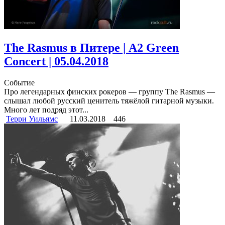
The Rasmus в Питере | A2 Green
Concert | 05.04.2018
Событие
Про легендарных финских рокеров — группу The Rasmus —
слышал любой русский ценитель тяжёлой гитарной музыки.
Много лет подряд этот...
Терри Уильямс
11.03.2018
446