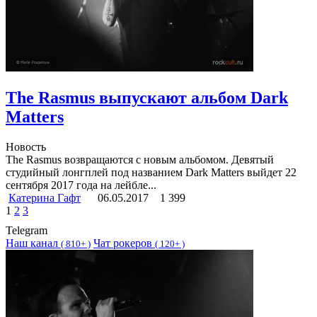
The Rasmus выпускают альбом Dark
Matters
Новость
The Rasmus возвращаются с новым альбомом. Девятый
студийный лонгплей под названием Dark Matters выйдет 22
сентября 2017 года на лейбле...
Катерина Гафт
06.05.2017
1 399
1
2
3
Telegram
Наш канал
Чат рокеров
(
810+ )
(
120+ )