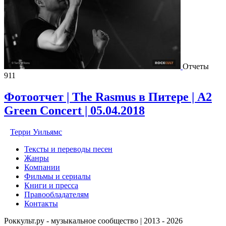
Отчеты
911
Фотоотчет | The Rasmus в Питере | A2
Green Concert | 05.04.2018
Терри Уильямс
Тексты и переводы песен
Жанры
Компании
Фильмы и сериалы
Книги и пресса
Правообладателям
Контакты
Роккульт.ру - музыкальное сообщество | 2013 - 2026