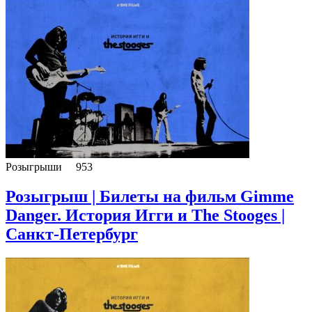
Розыгрыши
953
Розыгрыш | Билеты на фильм Gimme
Danger. История Игги и The Stooges |
Санкт-Петербург