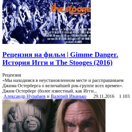
Рецензия на фильм | Gimme Danger.
История Игги и The Stooges (2016)
Рецензия
«Мы находимся в неустановленном месте и расспрашиваем
Джима Остерберга о величайшей рок-группе всех времен».
Джим Остерберг (более известный, как Игги...
Александр Нурабаев
и
Валерий Иванько
29.11.2016
1 103