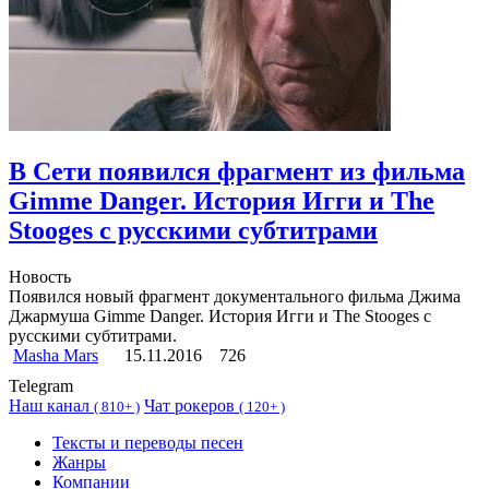
В Сети появился фрагмент из фильма
Gimme Danger. История Игги и The
Stooges с русскими субтитрами
Новость
Появился новый фрагмент документального фильма Джима
Джармуша Gimme Danger. История Игги и The Stooges с
русскими субтитрами.
Masha Mars
15.11.2016
726
Telegram
Наш канал
Чат рокеров
(
810+ )
(
120+ )
Тексты и переводы песен
Жанры
Компании