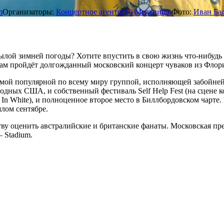
m
Организаторы:
Концертное агентство Мельница
Фото:
Иван Ба
ылой зимней погоды? Хотите впустить в свою жизнь что-нибудь 
 там пройдёт долгожданный московский концерт чуваков из Фло
мой популярной по всему миру группой, исполняющей забойнейш
 родных США, и собственный фестиваль Self Help Fest (на сцене 
ss In White), и полноценное второе место в Биллбордовском чарт
лом сентябре.
ву оценить австралийские и британские фанаты. Московская пр
 Stadium.