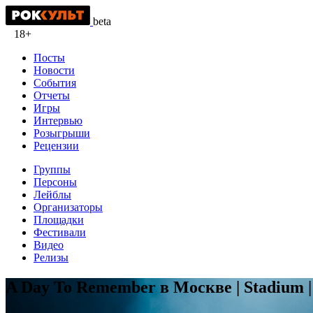
beta
18+
Посты
Новости
События
Отчеты
Игры
Интервью
Розыгрыши
Рецензии
Группы
Персоны
Лейблы
Организаторы
Площадки
Фестивали
Видео
Релизы
A Day To Remember в Москве | Stadium | 