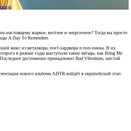
лашов
по-настоящему жаркое, весёлое и энергичное? Тогда вы просто
риды A Day To Remember.
ий микс из металкора, пост-хардкора и поп-панка. В их
которого в разные годы выступали такие звёзды, как Bring Me
е. Последнее достижение принадлежит Bad Vibrations, шестой
езентация нового альбома ADTR войдёт в европейский этап