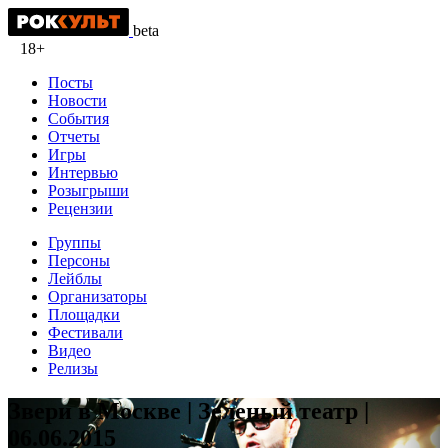
beta
18+
Посты
Новости
События
Отчеты
Игры
Интервью
Розыгрыши
Рецензии
Группы
Персоны
Лейблы
Организаторы
Площадки
Фестивали
Видео
Релизы
Звери в Москве | Зеленый театр |
06.06.2015