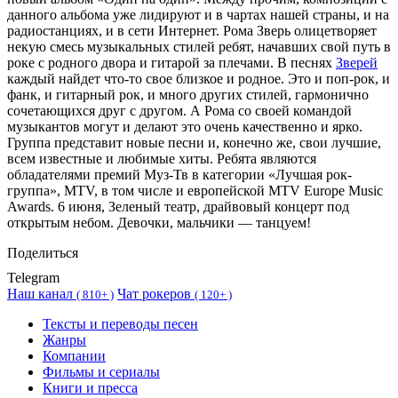
данного альбома уже лидируют и в чартах нашей страны, и на
радиостанциях, и в сети Интернет. Рома Зверь олицетворяет
некую смесь музыкальных стилей ребят, начавших свой путь в
роке с родного двора и гитарой за плечами. В песнях
Зверей
каждый найдет что-то свое близкое и родное. Это и поп-рок, и
фанк, и гитарный рок, и много других стилей, гармонично
сочетающихся друг с другом. А Рома со своей командой
музыкантов могут и делают это очень качественно и ярко.
Группа представит новые песни и, конечно же, свои лучшие,
всем известные и любимые хиты. Ребята являются
обладателями премий Муз-Тв в категории «Лучшая рок-
группа», MTV, в том числе и европейской MTV Europe Music
Awards. 6 июня, Зеленый театр, драйвовый концерт под
открытым небом. Девочки, мальчики — танцуем!
Поделиться
Telegram
Наш канал
Чат рокеров
(
810+ )
(
120+ )
Тексты и переводы песен
Жанры
Компании
Фильмы и сериалы
Книги и пресса