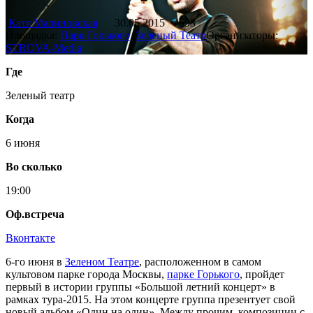
Катя Малиновская
30.05.2015
593
Площадка:
Парк Горького
,
Зеленый Театр
Организаторы:
STROVA-Media
Где
Зеленый театр
Когда
6 июня
Во сколько
19:00
Оф.встреча
Вконтакте
6-го июня в
Зеленом Театре
, расположенном в самом
культовом парке города Москвы,
парке Горького
, пройдет
первый в истории группы «Большой летний концерт» в
рамках тура-2015. На этом концерте группа презентует свой
новый альбом «Один на один». Между прочим, композиции с