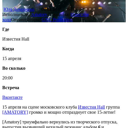
Юля Домрачева
04.04.2016
641
Исполнители:
Amatory
Площадка:
Известия
холл
Организаторы:
GNC Production
Где
Известия Hall
Когда
15 апреля
Во сколько
20:00
Встреча
Вконтакте
15 апреля на сцене московского клуба
Известия Hall
группа
[AMATORY]
громко и мощно отпразднует свое 15-летие!
[Amatory] триумфально вернулись из творческого отпуска,
выпустив вызвавший нехилый резонанс альбом
6
и