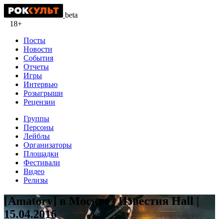
beta
18+
Посты
Новости
События
Отчеты
Игры
Интервью
Розыгрыши
Рецензии
Группы
Персоны
Лейблы
Организаторы
Площадки
Фестивали
Видео
Релизы
[Amatory] в Москве | Известия Hall |
15.04.2016