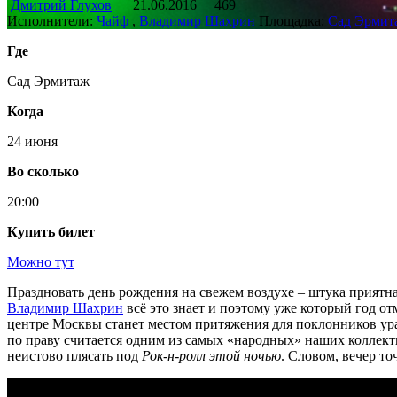
Дмитрий Глухов
21.06.2016
469
Исполнители:
Чайф
,
Владимир Шахрин
Площадка:
Cад Эрмит
Где
Сад Эрмитаж
Когда
24 июня
Во сколько
20:00
Купить билет
Можно тут
Праздновать день рождения на свежем воздухе – штука приятна
Владимир Шахрин
всё это знает и поэтому уже который год о
центре Москвы станет местом притяжения для поклонников ур
по праву считается одним из самых «народных» наших коллект
неистово плясать под
Рок-н-ролл этой ночью
. Словом, вечер то