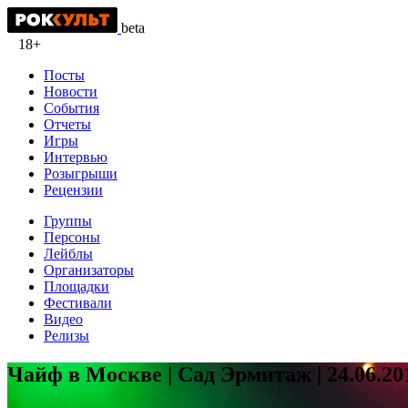
beta
18+
Посты
Новости
События
Отчеты
Игры
Интервью
Розыгрыши
Рецензии
Группы
Персоны
Лейблы
Организаторы
Площадки
Фестивали
Видео
Релизы
Чайф в Москве | Сад Эрмитаж | 24.06.20