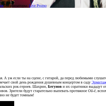
аж
Организаторы:
Live Promo
я. А уж если ты на сцене, с гитарой, да перед любимыми слуша
тмечает свой день рождения душевным концертом в саду
Эрмита
альских рок-героев. Шахрин,
Бегунов
и их соратники выдадут о
ивов. Зрители будут старательно выпевать протяжное
Ой-ё
, всп
чно не будет томным!