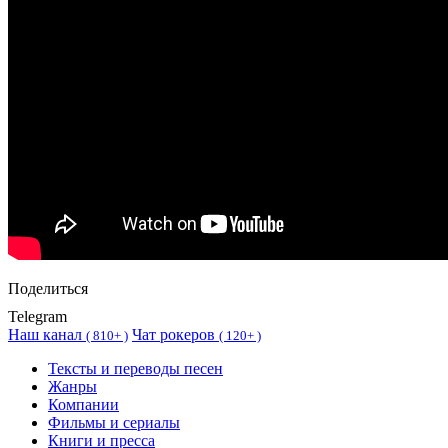
Поделиться
Telegram
Наш канал
Чат рокеров
(
810+ )
(
120+ )
Тексты и переводы песен
Жанры
Компании
Фильмы и сериалы
Книги и пресса