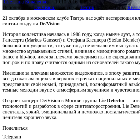
Светлана Коваленко
10.10.2016
623
Исполнители:
De/Vision
Площадка:
Театръ
Организаторы:
Russi
21 октября в московском клубе Театръ нас ждёт нестареющая к
синти-поп-дуэта
De/Vision
.
История коллектива началась в 1988 году, когда нынче дуэт, а
Ганссерта (Markus Ganssert) и Стефана Блендера (Stefan Blender
большой популярности, это уже тогда не мешало им выступать 
множество музыкальных стилей, начиная с мелодичного роматни
trance и hip-hop, имея за плечами эксперименты по скрещиван
поп-рок и по праву считаются одними из основателей такого м
Имеющие за плечами множество видеоклипов, в эпоху развити
всегда оказывающихся в верхних строчках национальных и межд
представили свой новый, тринадцатый, полноформатный альбом 
темные мелодии вкупе с атмосферным звучанием и чувственной
Откроет концерт De/Vision в Москве группа
Lie Detector
— изве
технологий и разработок в сфере синтезаторостроения. Lie De
спектакль, яркий, эмоциональный и немножко ностальгически
ценителя хорошего звука.
Поделиться
Telegram