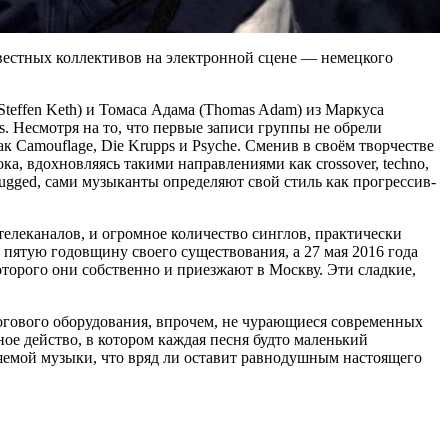
известных коллективов на электронной сцене — немецкого
Steffen Keth) и Томаса Адама (Thomas Adam) из Маркуса
ys. Несмотря на то, что первые записи группы не обрели
 Camouflage, Die Krupps и Psyche. Сменив в своём творчестве
, вдохновляясь такими направлениями как crossover, techno,
ugged, сами музыканты определяют свой стиль как прогрессив-
леканалов, и огромное количество синглов, практически
 пятую годовщину своего существования, а 27 мая 2016 года
оторого они собственно и приезжают в Москву. Эти сладкие,
гового оборудования, впрочем, не чурающиеся современных
ное действо, в котором каждая песня будто маленький
яемой музыки, что вряд ли оставит равнодушным настоящего