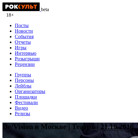
beta
18+
Посты
Новости
События
Отчеты
Игры
Интервью
Розыгрыши
Рецензии
Группы
Персоны
Лейблы
Организаторы
Площадки
Фестивали
Видео
Релизы
De/Vision в Москве | Театръ | 21.10.2016