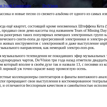
an Synth Community
Фото:
De/Vision
лассика и новые песни со свежего альбома от одного из самых 
 тогда ещё квартет, состоящий кроме неизменных Штеффена Кета (
), продавал свои демо-кассеты под названием Tears of Missing Da
на разогревах таких популярных немецких электронных групп как
ческого синти-попа до прогресивной электроники и электро-рока
ию живых инструментов с электроникой и даже выступление unpl
узыкального направления, как немецкий электро-поп-рок.
я музыкального телевидения не покидавших эфир музыкальных те
ународных чартов, De/Vision три года назад отметили двадцать
который вполне в своём духе так и назвали 13, с песнями из к
 лирикой уж точно скрасят вашу промозглую осень.
стные коллекционеры синтезаторов и фанаты винтажного анало
tector превращают свои выступления в костюмированное театраль
й, и отличаются бесспорным качеством и самобытностью исполн