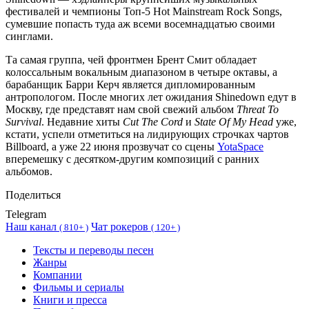
фестивалей и чемпионы Топ-5 Hot Mainstream Rock Songs,
сумевшие попасть туда аж всеми восемнадцатью своими
синглами.
Та самая группа, чей фронтмен Брент Смит обладает
колоссальным вокальным диапазоном в четыре октавы, а
барабанщик Барри Керч является дипломированным
антропологом. После многих лет ожидания Shinedown едут в
Москву, где представят нам свой свежий альбом
Threat To
Survival
. Недавние хиты
Cut The Cord
и
State Of My Head
уже,
кстати, успели отметиться на лидирующих строчках чартов
Billboard, а уже 22 июня прозвучат со сцены
YotaSpace
вперемешку с десятком-другим композиций с ранних
альбомов.
Поделиться
Telegram
Наш канал
Чат рокеров
(
810+ )
(
120+ )
Тексты и переводы песен
Жанры
Компании
Фильмы и сериалы
Книги и пресса