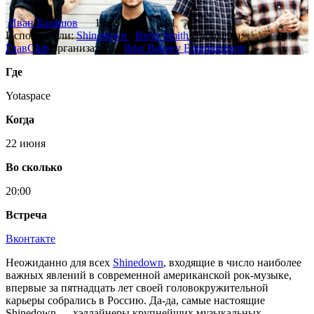
Иван Балашов
15.06.2016
391
Исполнители:
Shinedown
,
Brent Smith
Площадка:
ГлавClub
Организаторы:
Ildar Bakeev Entertainment
Где
Yotaspace
Когда
22 июня
Во сколько
20:00
Встреча
Вконтакте
Неожиданно для всех
Shinedown
, входящие в число наиболее
важных явлений в современной американской рок-музыке,
впервые за пятнадцать лет своей головокружительной
карьеры собрались в Россию. Да-да, самые настоящие
Shinedown — хэдлайнеры крупнейших музыкальных