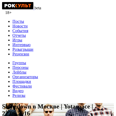
beta
18+
Посты
Новости
События
Отчеты
Игры
Интервью
Розыгрыши
Рецензии
Группы
Персоны
Лейблы
Организаторы
Площадки
Фестивали
Видео
Релизы
Shinedown в Москве | Yotaspace |
22.06.2016