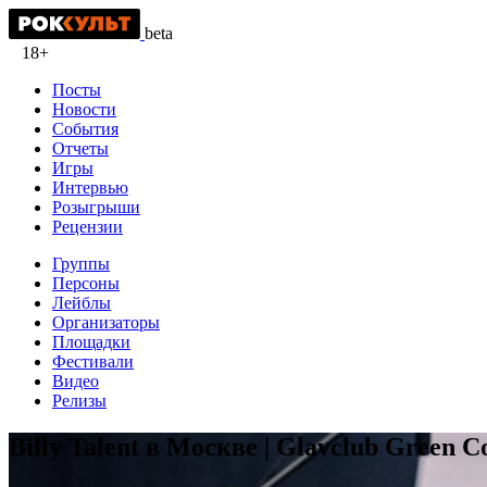
beta
18+
Посты
Новости
События
Отчеты
Игры
Интервью
Розыгрыши
Рецензии
Группы
Персоны
Лейблы
Организаторы
Площадки
Фестивали
Видео
Релизы
Billy Talent в Москве | Glavclub Green Co