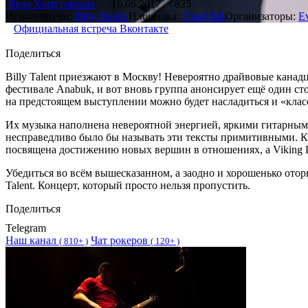
Вера Хомутовская
16.06.2017
825
Исполнители:
Billy Talent
Площадка:
ГлавClub
Организаторы:
Ev
Официальная встреча Вконтакте
Поделиться
Billy Talent приезжают в Москву! Невероятно драйвовые канад
фестивале Anabuk, и вот вновь группа анонсирует ещё один сто
на предстоящем выступлении можно будет насладиться и «класси
Их музыка наполнена невероятной энергией, яркими гитарным
несправедливо было бы называть эти тексты примитивными. К пр
посвящена достижению новых вершин в отношениях, а Viking D
Убедиться во всём вышесказанном, а заодно и хорошенько оторв
Talent. Концерт, который просто нельзя пропустить.
Поделиться
Telegram
Наш канал
Чат рокеров
(
810+ )
(
120+ )