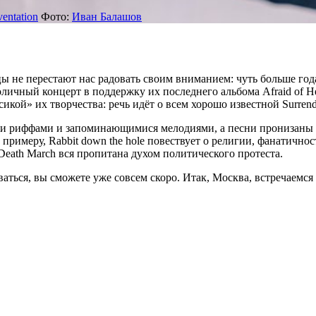
entation
Фото:
Иван Балашов
цы не перестают нас радовать своим вниманием: чуть больше год
личный концерт в поддержку их последнего альбома Afraid of He
кой» их творчества: речь идёт о всем хорошо известной Surrende
и риффами и запоминающимися мелодиями, а песни пронизаны гл
имеру, Rabbit down the hole повествует о религии, фанатичност
eath March вся пропитана духом политического протеста.
аться, вы сможете уже совсем скоро. Итак, Москва, встречаемся 