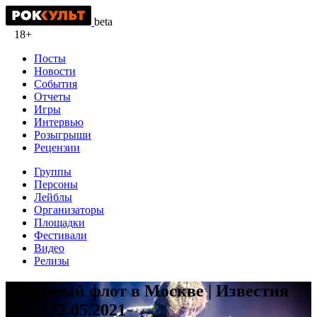
beta
18+
Посты
Новости
События
Отчеты
Игры
Интервью
Розыгрыши
Рецензии
Группы
Персоны
Лейблы
Организаторы
Площадки
Фестивали
Видео
Релизы
Северный флот в Москве | Известия
Hall | 22.05.2021