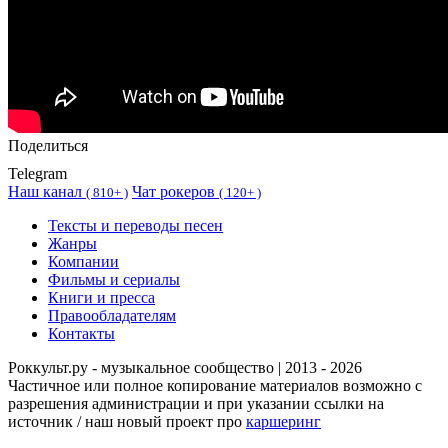
Поделиться
Telegram
Наш канал
Чат рокеров
(
810+ )
(
120+ )
Тексты и переводы песен
Жанры
Компании
Фильмы и сериалы
Книги и пресса
Правообладателям
Контакты
Роккульт.ру - музыкальное сообщество | 2013 - 2026
Частичное или полное копирование материалов возможно с
разрешения администрации и при указании ссылки на
источник / наш новый проект про
каршеринг