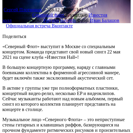
Сергей Плотников
28.12.2020
142
Исполнители:
Северный флот
Площадка:
Известия
холл
Организаторы:
Polygon Records
Фото:
Иван Балашов
Официальная встреча Вконтакте
Поделиться
«Северный Флот» выступит в Москве со специальным
концертом. Команда представит свой новый сингл 22 мая
2021 на сцене клуба «Известия Hall»!
В большую концертную программу, наряду с главными
боевиками коллектива в фирменной агрессивной манере,
будет включён также эксклюзивный акустический сет.
В активе у группы уже три полноформатных пластинки,
концертный видео-релиз, несколько EP и видеоклипов.
Сейчас музыканты работают над новым альбомом, первый
сингл из которого коллектив планирует представить на
концерте в столице.
Музыкальное лицо «Северного Флота» – это неприступные
стены гитарных и клавишных риффов, базирующиеся на
прочном фундаменте ритмических рисунков и пронзительных