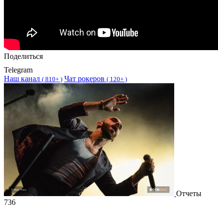
Поделиться
Telegram
Наш канал
Чат рокеров
(
810+ )
(
120+ )
Отчеты
736