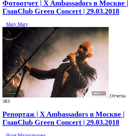
Фотоотчет | X Ambassadors в Москве |
ГлавClub Green Concert | 29.03.2018
Mary Mary
Отчеты
383
Репортаж | X Ambassadors в Москве |
ГлавClub Green Concert | 29.03.2018
Надя Милосердова