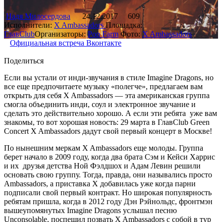
Надя Милосердова
24.12.2017
609
Исполнители:
X Ambassadors
Площадка:
ГлавClub
Организаторы:
Pop Farm
Фото:
X Ambassadors
Официальная встреча Вконтакте
Поделиться
Если вы устали от инди-звучания в стиле Imagine Dragons, но
все еще предпочитаете музыку «полегче», предлагаем вам
открыть для себя X Ambassadors — эта американская группа
смогла объединить инди, соул и электронное звучание и
сделать это действительно хорошо. А если эти ребята уже вам
знакомы, то вот хорошая новость: 29 марта в ГлавClub Green
Concert X Ambassadors дадут свой первый концерт в Москве!
По нынешним меркам X Ambassadors еще молоды. Группа
берет начало в 2009 году, когда два брата Сэм и Кейси Харрис
и их друзья детства Ной Фэлдшох и Адам Левин решили
основать свою группу. Тогда, правда, они назывались просто
Ambassadors, а приставка Х добавилась уже когда парни
подписали свой первый контракт. Но широкая популярность
ребятам пришла, когда в 2012 году Дэн Рэйнольдс, фронтмэн
вышеупомянутых Imagine Dragons услышал песню
Unconsolable, поспешил позвать X Ambassadors с собой в тур