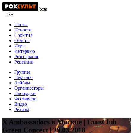
beta
18+
Посты
Новости
События
Отчеты
Игры
Интервью
Розыгрыши
Рецензии
Группы
Персоны
Лейблы
Организаторы
Площадки
Фестивали
Видео
Релизы
X Ambassadors в Москве | ГлавClub
Green Concert | 29.03.2018