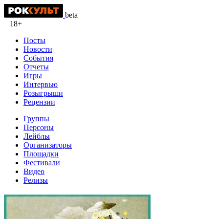
beta
18+
Посты
Новости
События
Отчеты
Игры
Интервью
Розыгрыши
Рецензии
Группы
Персоны
Лейблы
Организаторы
Площадки
Фестивали
Видео
Релизы