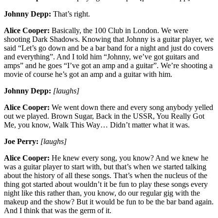
Johnny Depp:
That’s right.
Alice Cooper:
Basically, the 100 Club in London. We were
shooting Dark Shadows. Knowing that Johnny is a guitar player, we
said “Let’s go down and be a bar band for a night and just do covers
and everything”. And I told him “Johnny, we’ve got guitars and
amps” and he goes “I’ve got an amp and a guitar”. We’re shooting a
movie of course he’s got an amp and a guitar with him.
Johnny Depp:
[laughs]
Alice Cooper:
We went down there and every song anybody yelled
out we played. Brown Sugar, Back in the USSR, You Really Got
Me, you know, Walk This Way… Didn’t matter what it was.
Joe Perry:
[laughs]
Alice Cooper:
He knew every song, you know? And we knew he
was a guitar player to start with, but that’s when we started talking
about the history of all these songs. That’s when the nucleus of the
thing got started about wouldn’t it be fun to play these songs every
night like this rather than, you know, do our regular gig with the
makeup and the show? But it would be fun to be the bar band again.
And I think that was the germ of it.