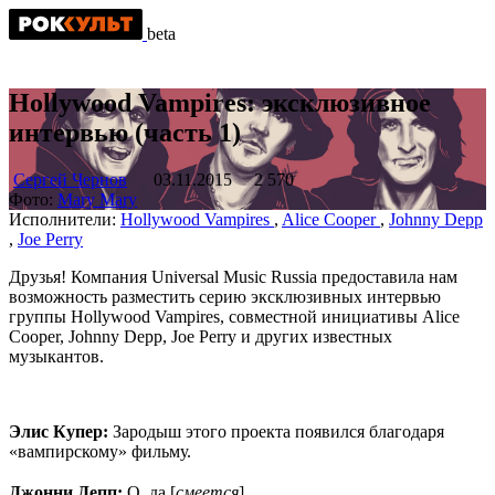
beta
Hollywood Vampires: эксклюзивное
интервью (часть 1)
Сергей Чернов
03.11.2015
2 570
Фото:
Mary Mary
Исполнители:
Hollywood Vampires
,
Alice Cooper
,
Johnny Depp
,
Joe Perry
Друзья! Компания Universal Music Russia предоставила нам
возможность разместить серию эксклюзивных интервью
группы Hollywood Vampires, совместной инициативы Alice
Cooper, Johnny Depp, Joe Perry и других известных
музыкантов.
Элис Купер:
Зародыш этого проекта появился благодаря
«вампирскому» фильму.
Джонни Депп:
О, да [
смеется
]